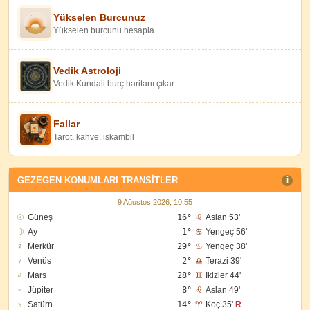
Yükselen Burcunuz
Yükselen burcunu hesapla
Vedik Astroloji
Vedik Kundali burç haritanı çıkar.
Fallar
Tarot, kahve, iskambil
GEZEGEN KONUMLARI TRANSITLER
I
9 Ağustos 2026, 10:55
☉
Güneş
16°
♌
Aslan 53'
☽
Ay
1°
♋
Yengeç 56'
☿
Merkür
29°
♋
Yengeç 38'
♀
Venüs
2°
♎
Terazi 39'
♂
Mars
28°
♊
İkizler 44'
♃
Jüpiter
8°
♌
Aslan 49'
♄
Satürn
14°
♈
Koç 35'
R