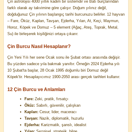
Çin astrolojisi 4000 yıllık kadim bir sistemdir ve Batı burçlarından
farklı olarak ay takvimine göre çalışır. Doğum yılınız değil,
doğduğunuz Çin yılının başlangıç tarihi burcunuzu belirler. 12 hayvan
– Fare, Öküz, Kaplan, Tavşan, Ejderha, Yılan, At, Keçi, Maymun,
Horoz, Köpek ve Domuz – 5 element (Ağaç, Ateş, Toprak, Metal,
Su) ile birleşerek kişiliğinizi ortaya çıkarır.
Çin Burcu Nasıl Hesaplanır?
Çin Yeni Yılı her sene Ocak sonu ile Şubat ortası arasında değişir.
Bu yüzden sadece yıla bakmak yanıltır. Örneğin 2024 Ejderha yılı
10 Şubat'ta başlar, 28 Ocak 1995 doğumlu biri Domuz değil
Köpek'tir. Hesaplayıcımız 1900-2050 arası gerçek tarihleri kullanır.
12 Çin Burcu ve Anlamları
Fare:
Zeki, pratik, fırsatçı
Öküz:
Sabırlı, güvenilir, çalışkan
Kaplan:
Cesur, lider, maceracı
Tavşan:
Nazik, diplomatik, huzurlu
Ejderha:
Karizmatik, şanslı, idealist
Yılan:
Sezgisel, stratejik, bilge