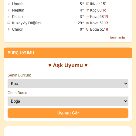
♅
Uranüs
5°
♊
İkizler 15'
♆
Neptün
4°
♈
Koç 08'
R
♇
Plüton
3°
♒
Kova 58'
R
☊
Kuzey Ay Düğümü
29°
♒
Kova 51'
R
⚷
Chiron
0°
♉
Boğa 51'
R
tam harita →
BURÇ UYUMU
♥ Aşk Uyumu ♥
Senin Burcun:
Onun Burcu: