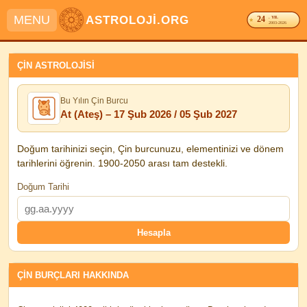
MENU
ASTROLOJİ.ORG
24
. YIL
2003-2026
ÇİN ASTROLOJİSİ
Bu Yılın Çin Burcu
At (Ateş) – 17 Şub 2026 / 05 Şub 2027
Doğum tarihinizi seçin, Çin burcunuzu, elementinizi ve dönem
tarihlerini öğrenin. 1900-2050 arası tam destekli.
Doğum Tarihi
ÇİN BURÇLARI HAKKINDA