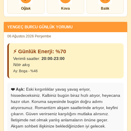
Oğlak
Kova
Balık
YENGEÇ BURCU GÜNLÜK YORUMU
06 Ağustos 2026 Perşembe
⚡ Günlük Enerji: %70
Verimli saatler:
20:00-23:00
Nötr akış
Ay: Boga - %46
❤️ Aşk:
Eski kırgınlıklar yavaş yavaş eriyor,
hissedeceksiniz. Kalbiniz bugün biraz hızlı atıyor, heyecana
hazır olun. Koruma sayesinde bugün doğru adımı
atıyorsunuz. Romantizm akşam saatlerinde artıyor, keyfini
çıkarın. Güven verirseniz karşılığını mutlaka alırsınız.
İletişimde net olmak yanlış anlamaların önüne geçer.
Akşam sohbeti ilişkinize beklediğinizden iyi gelecek.