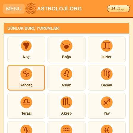
MENU
ASTROLOJİ.ORG
24
. YIL
2003-2026
GÜNLÜK BURÇ YORUMLARI
Koç
Boğa
İkizler
Yengeç
Aslan
Başak
Terazi
Akrep
Yay