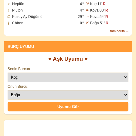
♆
Neptün
4°
♈
Koç 11'
R
♇
Plüton
4°
♒
Kova 03'
R
☊
Kuzey Ay Düğümü
29°
♒
Kova 54'
R
⚷
Chiron
0°
♉
Boğa 51'
R
tam harita →
BURÇ UYUMU
♥ Aşk Uyumu ♥
Senin Burcun:
Onun Burcu: