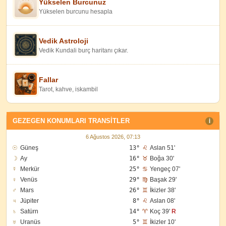
Yükselen Burcunuz
Yükselen burcunu hesapla
Vedik Astroloji
Vedik Kundali burç haritanı çıkar.
Fallar
Tarot, kahve, iskambil
GEZEGEN KONUMLARI TRANSITLER
I
6 Ağustos 2026, 07:13
☉
Güneş
13°
♌
Aslan 51'
☽
Ay
16°
♉
Boğa 30'
☿
Merkür
25°
♋
Yengeç 07'
♀
Venüs
29°
♍
Başak 29'
♂
Mars
26°
♊
İkizler 38'
♃
Jüpiter
8°
♌
Aslan 08'
♄
Satürn
14°
♈
Koç 39'
R
♅
Uranüs
5°
♊
İkizler 10'