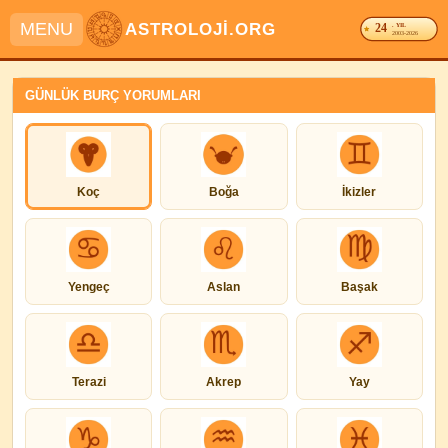
MENU
ASTROLOJİ.ORG
24
. YIL
2003-2026
GÜNLÜK BURÇ YORUMLARI
Koç
Boğa
İkizler
Yengeç
Aslan
Başak
Terazi
Akrep
Yay