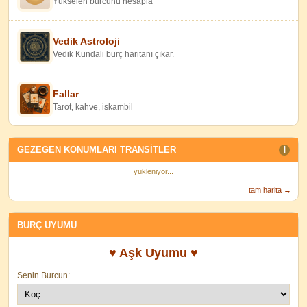
Yükselen burcunu hesapla
Vedik Astroloji
Vedik Kundali burç haritanı çıkar.
Fallar
Tarot, kahve, iskambil
GEZEGEN KONUMLARI TRANSITLER
I
yükleniyor...
tam harita →
BURÇ UYUMU
♥ Aşk Uyumu ♥
Senin Burcun: