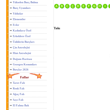
Yükselen Burç Bulma
Burç Uyumları
Yıldızlar
Elementler
Evler
Takı
Kadınlara Özel
Erkeklere Özel
Ünlülerin Burçları
Çin Astrolojisi
Hint Astrolojisi
Doğum Haritası
Gezegen Konumları
Burçlar 2026
Fallar
Tarot Falı
Renk Falı
Ağaç Falı
Sayı Falı
El Falına Bak