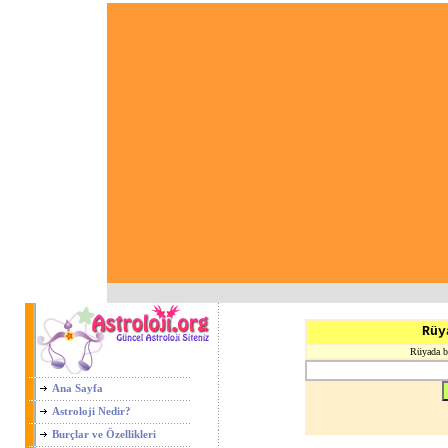
Rüy
Rüyada ba
Ana Sayfa
Astroloji Nedir?
Burçlar ve Özellikleri