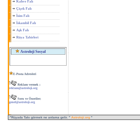
Kahve Falı
Çiçek Falı
İsim Falı
İskambil Falı
Aşk Falı
Rüya Tabirleri
Astroloji Sosyal
E-Posta Adresleri
Reklam vermek ;
reklam@astroloji.org
Soru ve Öneriler;
genel@astroloji.org
-
"Rüyada Takı görmek ne anlama gelir. "
Astroloji.org
"