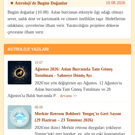
10.08.2026
★ Astroloji'de Bugün Doğanlar
Bugün doğanlar (10.08): Aslan burcunun etkisiyle ilgi odağı olmayı
sever, sadık dost ve karizmatik ve cömert özellikler taşır. Hedeflerine
odaklanır, çevrelerine ilham verir. Yaratıcılığını projelere dökerse
çevresine ilham verir.
ASTROLOJI YAZILARI
19.07
Ağustos 2026: Aslan Burcunda Tam Güneş
Tutulması - Sahneye Dönüş Ayı
2026'nın yön değiştirten ayı Ağustos. 12 Ağustos'ta
Aslan burcunda Tam Güneş Tutulması ve 28
Ağustos'ta Balık burcunda P...
devamı >>
08.06
Merkür Retrosu Rehberi: Yengeç'te Geri Sayım
(29 Haziran – 23 Temmuz 2026)
2026'nın ikinci Merkür retrosu duyguları yokluyor.
Yengeç'teki geri hareket, ev, aile ve eski konuşmaları