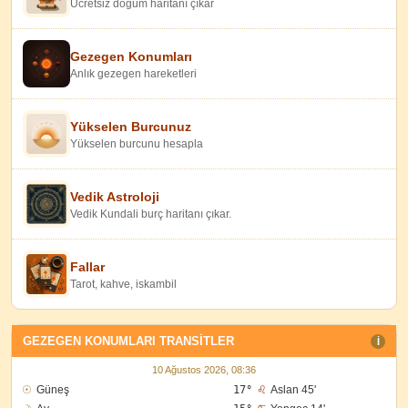
Ücretsiz doğum haritanı çıkar
Gezegen Konumları
Anlık gezegen hareketleri
Yükselen Burcunuz
Yükselen burcunu hesapla
Vedik Astroloji
Vedik Kundali burç haritanı çıkar.
Fallar
Tarot, kahve, iskambil
GEZEGEN KONUMLARI TRANSITLER
I
10 Ağustos 2026, 08:36
☉
Güneş
17°
♌
Aslan 45'