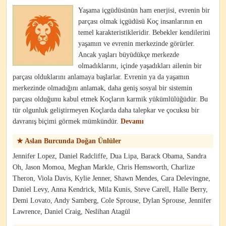
Yaşama içgüdüsünün ham enerjisi, evrenin bir
parçası olmak içgüdüsü Koç insanlarının en
temel karakteristikleridir. Bebekler kendilerini
yaşamın ve evrenin merkezinde görürler.
Ancak yaşları büyüdükçe merkezde
olmadıklarını, içinde yaşadıkları ailenin bir
parçası olduklarını anlamaya başlarlar. Evrenin ya da yaşamın
merkezinde olmadığını anlamak, daha geniş sosyal bir sistemin
parçası olduğunu kabul etmek Koçların karmik yükümlülüğüdür. Bu
tür olgunluk geliştirmeyen Koçlarda daha talepkar ve çocuksu bir
davranış biçimi görmek mümkündür.
Devamı
★ Aslan Burcunda Doğan Ünlüler
Jennifer Lopez, Daniel Radcliffe, Dua Lipa, Barack Obama, Sandra
Oh, Jason Momoa, Meghan Markle, Chris Hemsworth, Charlize
Theron, Viola Davis, Kylie Jenner, Shawn Mendes, Cara Delevingne,
Daniel Levy, Anna Kendrick, Mila Kunis, Steve Carell, Halle Berry,
Demi Lovato, Andy Samberg, Cole Sprouse, Dylan Sprouse, Jennifer
Lawrence, Daniel Craig, Neslihan Atagül