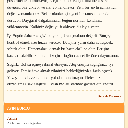
göstermekten korkmayın, karşılık bulur. Bugün ilişkide cesaret
duygusu öne çıkıyor ve sizi yönlendiriyor. Yeni bir sayfa açmak için
doğru zamandasınız. Bekar olanlar için yeni bir tanışma kapıda
duruyor. Duygusal dalgalanmalar bugün normal, kendinize
yüklenmeyin. Kalbiniz doğruyu fısıldıyor, dinleyin yeter.
İş:
Bugün daha çok gözlem yapın, konuşmaktan değerli. Bütçeyi
kontrol etmek size huzur verecek. Detaylar yarın daha netleşecek,
sabırlı olun. Harcamaları kısmak bu hafta akıllıca olur. İletişim
kazaları olabilir, kelimeleri seçin. Bugün cesaret ile öne çıkıyorsunuz.
Sağlık:
Bol su içmeyi ihmal etmeyin. Ateş enerjisi sağlığınıza iyi
geliyor. Temiz hava almak zihninizi beklediğinizden fazla açacak.
Yavaşlamak bazen en hızlı yol olur, unutmayın. Nefesinizi
düzenlemek sakinleştirir. Ekran molası vermek gözleri dinlendirir.
Detaylı Yorum ›
AYIN BURCU
Aslan
23 Temmuz - 22 Ağustos