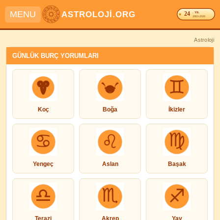
MENU
ASTROLOJİ.ORG
24
. YIL
2003-2026
Astroloji
GÜNLÜK BURÇ YORUMLARI
Koç
Boğa
İkizler
Yengeç
Aslan
Başak
Terazi
Akrep
Yay