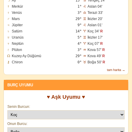
☽
Ay
15°
♋
Yengeç 14'
☿
Merkür
1°
♌
Aslan 04'
♀
Venüs
3°
♎
Terazi 33'
♂
Mars
29°
♊
İkizler 20'
♃
Jüpiter
9°
♌
Aslan 01'
♄
Satürn
14°
♈
Koç 34'
R
♅
Uranüs
5°
♊
İkizler 17'
♆
Neptün
4°
♈
Koç 07'
R
♇
Plüton
3°
♒
Kova 57'
R
☊
Kuzey Ay Düğümü
29°
♒
Kova 49'
R
⚷
Chiron
0°
♉
Boğa 50'
R
tam harita →
BURÇ UYUMU
♥ Aşk Uyumu ♥
Senin Burcun:
Onun Burcu: