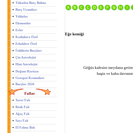
Yükselen Burç Bulma
Burç Uyumları
Yıldızlar
Elementler
Evler
Eğe kemiği
Kadınlara Özel
Erkeklere Özel
Ünlülerin Burçları
Çin Astrolojisi
Hint Astrolojisi
Göğüs kafesini meydana getiren
Doğum Haritası
haşin ve kaba davranma
Gezegen Konumları
Burçlar 2026
Fallar
Tarot Falı
Renk Falı
Ağaç Falı
Sayı Falı
El Falına Bak