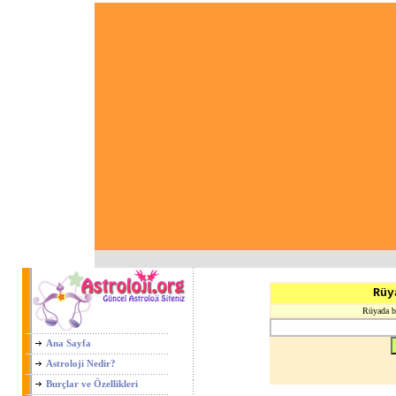
Rüy
Rüyada ba
Ana Sayfa
Astroloji Nedir?
Burçlar ve Özellikleri