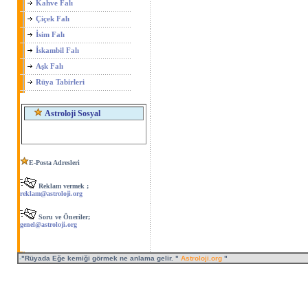
Kahve Falı
Çiçek Falı
İsim Falı
İskambil Falı
Aşk Falı
Rüya Tabirleri
Astroloji Sosyal
E-Posta Adresleri
Reklam vermek ;
reklam@astroloji.org
Soru ve Öneriler;
genel@astroloji.org
-
"Rüyada Eğe kemiği görmek ne anlama gelir. "
Astroloji.org
"