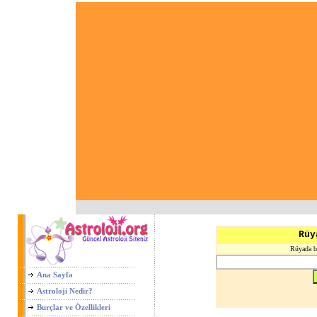
Rüy
Rüyada ba
Ana Sayfa
Astroloji Nedir?
Burçlar ve Özellikleri