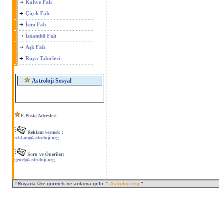
Kahve Falı
Çiçek Falı
İsim Falı
İskambil Falı
Aşk Falı
Rüya Tabirleri
Astroloji Sosyal
E-Posta Adresleri
Reklam vermek ;
reklam@astroloji.org
Soru ve Öneriler;
genel@astroloji.org
-
"Rüyada Üre görmek ne anlama gelir. "
Astroloji.org
"