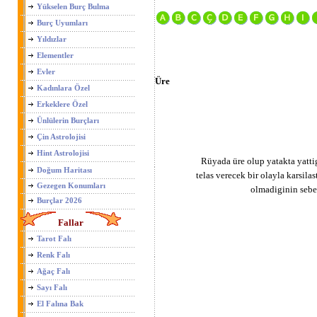
Yükselen Burç Bulma
Burç Uyumları
Yıldızlar
Elementler
Evler
Üre
Kadınlara Özel
Erkeklere Özel
Ünlülerin Burçları
Çin Astrolojisi
Hint Astrolojisi
Rüyada üre olup yatakta yatti
Doğum Haritası
telas verecek bir olayla karsilas
Gezegen Konumları
olmadiginin sebeb
Burçlar 2026
Fallar
Tarot Falı
Renk Falı
Ağaç Falı
Sayı Falı
El Falına Bak