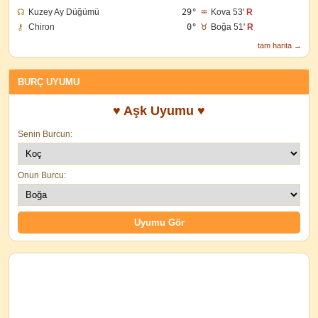
☊
Kuzey Ay Düğümü
29°
♒
Kova 53'
R
⚷
Chiron
0°
♉
Boğa 51'
R
tam harita →
BURÇ UYUMU
♥ Aşk Uyumu ♥
Senin Burcun:
Onun Burcu: