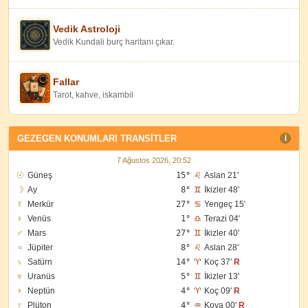
Vedik Astroloji
Vedik Kundali burç haritanı çıkar.
Fallar
Tarot, kahve, iskambil
GEZEGEN KONUMLARI TRANSITLER
I
7 Ağustos 2026, 20:52
☉
Güneş
15°
♌
Aslan 21'
☽
Ay
8°
♊
İkizler 48'
☿
Merkür
27°
♋
Yengeç 15'
♀
Venüs
1°
♎
Terazi 04'
♂
Mars
27°
♊
İkizler 40'
♃
Jüpiter
8°
♌
Aslan 28'
♄
Satürn
14°
♈
Koç 37'
R
♅
Uranüs
5°
♊
İkizler 13'
♆
Neptün
4°
♈
Koç 09'
R
♇
Plüton
4°
♒
Kova 00'
R