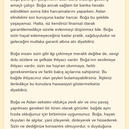
amaçlı çalışır. Boğa ancak sağlam bir banka hesabı
edindikten sonra lüks harcamalarını yaparken, Aslan
elindekini son kuruşuna kadar harcar. Boğa bu şekilde
yaşayamaz. Hatta, siz kendinizi finansal olarak
garantilemedikçe sizinle evlenmeyi düşünmez bile. Boğa
sizin hayal edemeyeceğiniz kadar pratik, sağduyuludur ve
geleceğini mutlaka garanti altına alır diyebiliriz.
Boğa insanı sizin gibi ilgi çekmeye meraklı değilse de, sevgi
dolu sözlere ve şefkate ihtiyacı vardır. Boğa'nın sevilmeye
ihtiyacı vardır, sizin ise hayran olunmaya, farklı
gereksinimlara ve farklı bakış açılarına sahipsiniz. Bu
bağde ihtiyacınız olan şeyleri bulamayabilirsiniz. İlişkiniz
ilerledikçe bu konulara hassasiyet göstermelisiniz
diyebiliriz.
Boğa ve Aslan seksten oldukça zevk alır ve onu yavaş
yapılması gereken bir tören olarak görürler. bağde aynı
hızda olduğunuz için birbirinize uygunsunuz. Boğa, hayatı
duyuları ile algılar, yani izleyerek, dinleyerek ve hissederek.
Sizin ne dediğinize konsantre olmuyordur, o duyduğuna