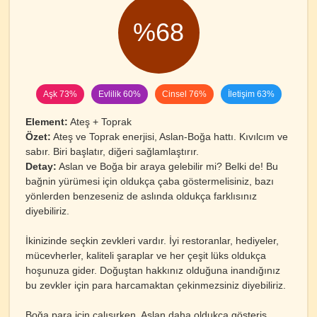
%68
Aşk 73%
Evlilik 60%
Cinsel 76%
İletişim 63%
Element:
Ateş + Toprak
Özet:
Ateş ve Toprak enerjisi, Aslan-Boğa hattı. Kıvılcım ve
sabır. Biri başlatır, diğeri sağlamlaştırır.
Detay:
Aslan ve Boğa bir araya gelebilir mi? Belki de! Bu
bağnin yürümesi için oldukça çaba göstermelisiniz, bazı
yönlerden benzeseniz de aslında oldukça farklısınız
diyebiliriz.
İkinizinde seçkin zevkleri vardır. İyi restoranlar, hediyeler,
mücevherler, kaliteli şaraplar ve her çeşit lüks oldukça
hoşunuza gider. Doğuştan hakkınız olduğuna inandığınız
bu zevkler için para harcamaktan çekinmezsiniz diyebiliriz.
Boğa para için çalışırken, Aslan daha oldukça gösteriş