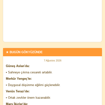
★ BUGÜN GÖKYÜZÜNDE
7 Ağustos 2026
Güneş Aslan'da:
• Sahneye çıkma cesareti artabilir.
Merkür Yengeç'te:
• Duygusal düşünme eğilimi güçlenebilir.
Venüs Terazi'de:
• Ortak zevkler önem kazanabilir.
Mars İkizler'de: