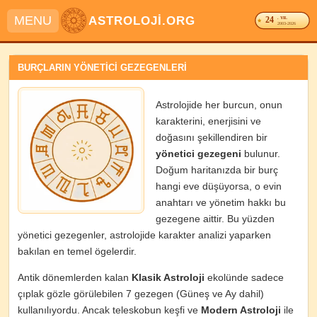
MENU
ASTROLOJİ.ORG
24
. YIL
2003-2026
BURÇLARIN YÖNETİCİ GEZEGENLERİ
Astrolojide her burcun, onun
karakterini, enerjisini ve
doğasını şekillendiren bir
yönetici gezegeni
bulunur.
Doğum haritanızda bir burç
hangi eve düşüyorsa, o evin
anahtarı ve yönetim hakkı bu
gezegene aittir. Bu yüzden
yönetici gezegenler, astrolojide karakter analizi yaparken
bakılan en temel ögelerdir.
Antik dönemlerden kalan
Klasik Astroloji
ekolünde sadece
çıplak gözle görülebilen 7 gezegen (Güneş ve Ay dahil)
kullanılıyordu. Ancak teleskobun keşfi ve
Modern Astroloji
ile