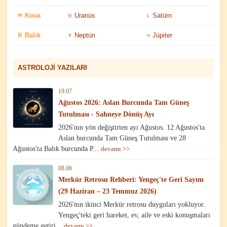
♒ Kova
♅ Uranüs
♄ Satürn
♓ Balık
♆ Neptün
♃ Jüpiter
ASTROLOJI YAZILARI
19.07
Ağustos 2026: Aslan Burcunda Tam Güneş
Tutulması - Sahneye Dönüş Ayı
2026'nın yön değiştirten ayı Ağustos. 12 Ağustos'ta
Aslan burcunda Tam Güneş Tutulması ve 28
Ağustos'ta Balık burcunda P...
devamı >>
08.06
Merkür Retrosu Rehberi: Yengeç'te Geri Sayım
(29 Haziran – 23 Temmuz 2026)
2026'nın ikinci Merkür retrosu duyguları yokluyor.
Yengeç'teki geri hareket, ev, aile ve eski konuşmaları
gündeme getiri...
devamı >>