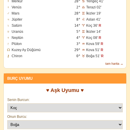
☿
Merkür
28°
♋
Yengeç 41'
♀
Venüs
2°
♎
Terazi 02'
♂
Mars
28°
♊
İkizler 19'
♃
Jüpiter
8°
♌
Aslan 41'
♄
Satürn
14°
♈
Koç 36'
R
♅
Uranüs
5°
♊
İkizler 14'
♆
Neptün
4°
♈
Koç 08'
R
♇
Plüton
3°
♒
Kova 59'
R
☊
Kuzey Ay Düğümü
29°
♒
Kova 51'
R
⚷
Chiron
0°
♉
Boğa 51'
R
tam harita →
BURÇ UYUMU
♥ Aşk Uyumu ♥
Senin Burcun:
Onun Burcu: