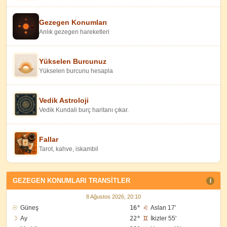
Gezegen Konumları
Anlık gezegen hareketleri
Yükselen Burcunuz
Yükselen burcunu hesapla
Vedik Astroloji
Vedik Kundali burç haritanı çıkar.
Fallar
Tarot, kahve, iskambil
GEZEGEN KONUMLARI TRANSITLER
I
8 Ağustos 2026, 20:10
☉
Güneş
16°
♌
Aslan 17'
☽
Ay
22°
♊
İkizler 55'