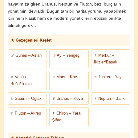
hayatımıza giren Uranüs, Neptün ve Plüton, bazı burçların
yönetimini devraldı. Bugün tam bir harita yorumu yapabilmek
için hem klasik hem de modern yöneticilerin etkisini birlikte
bilmek gerekir.
★ Gezegenleri Keşfet
☉ Güneş – Aslan
☽ Ay – Yengeç
☿ Merkür –
İkizler/Başak
♀ Venüs –
♂ Mars – Koç
♃ Jüpiter – Yay
Boğa/Terazi
♄ Satürn – Oğlak
♅ Uranüs – Kova
♆ Neptün – Balık
♇ Plüton – Akrep
⚷ Chiron – Yaralı
Şifacı