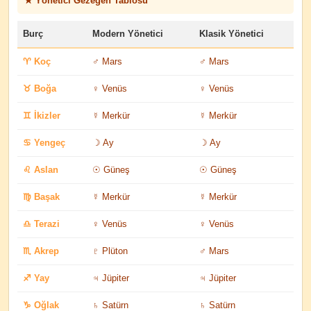
★ Yönetici Gezegen Tablosu
Burç
Modern Yönetici
Klasik Yönetici
♈ Koç
♂ Mars
♂ Mars
♉ Boğa
♀ Venüs
♀ Venüs
♊ İkizler
☿ Merkür
☿ Merkür
♋ Yengeç
☽ Ay
☽ Ay
♌ Aslan
☉ Güneş
☉ Güneş
♍ Başak
☿ Merkür
☿ Merkür
♎ Terazi
♀ Venüs
♀ Venüs
♏ Akrep
♇ Plüton
♂ Mars
♐ Yay
♃ Jüpiter
♃ Jüpiter
♑ Oğlak
♄ Satürn
♄ Satürn