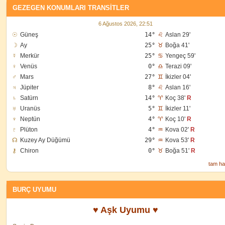
GEZEGEN KONUMLARI TRANSITLER
6 Ağustos 2026, 22:51
☉
Güneş
14°
♌
Aslan 29'
☽
Ay
25°
♉
Boğa 41'
☿
Merkür
25°
♋
Yengeç 59'
♀
Venüs
0°
♎
Terazi 09'
♂
Mars
27°
♊
İkizler 04'
♃
Jüpiter
8°
♌
Aslan 16'
♄
Satürn
14°
♈
Koç 38'
R
♅
Uranüs
5°
♊
İkizler 11'
♆
Neptün
4°
♈
Koç 10'
R
♇
Plüton
4°
♒
Kova 02'
R
☊
Kuzey Ay Düğümü
29°
♒
Kova 53'
R
⚷
Chiron
0°
♉
Boğa 51'
R
tam ha
BURÇ UYUMU
♥ Aşk Uyumu ♥