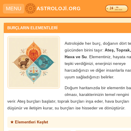
MENU
ASTROLOJİ.ORG
24
. YIL
2003-2026
BURÇLARIN ELEMENTLERİ
Astrolojide her burç, doğanın dört t
gücünden birini taşır:
Ateş, Toprak,
Hava ve Su
. Elementiniz, hayata na
tepki verdiğinizi, enerjinizi nereye
harcadığınızı ve diğer insanlarla nas
uyum sağladığınızı belirler.
Doğum haritanızda bir elementin ba
olması, karakterinizin temel rengini
verir. Ateş burçları başlatır, toprak burçları inşa eder, hava burçları
düşünür ve iletişim kurar, su burçları ise hisseder ve dönüştürür.
★ Elementleri Keşfet