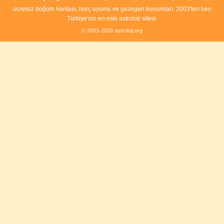
ücretsiz doğum haritası, burç uyumu ve gezegen konumları. 2003'ten beri
Türkiye'nin en eski astroloji sitesi.
© 2003-2026 astroloji.org