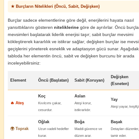
★ Burçların Nitelikleri (Öncü, Sabit, Değişken)
Burçlar sadece elementlerine göre değil, enerjilerini hayata nasıl
yansıttıklarını gösteren
niteliklerine
göre de ayrılırlar. Öncü burçla
mevsimleri başlatarak liderlik enerjisi taşır; sabit burçlar mevsimi
kökleştirerek kararlılık ve istikrar sağlar; değişken burçlar ise mevs
geçişlerini yöneterek esneklik ve adaptasyon gücü sunar. Aşağıdak
tabloda her elementin öncü, sabit ve değişken burcunu bir arada
inceleyebilirsiniz:
Değişken
Element
Öncü (Başlatan)
Sabit (Koruyan)
(Esneten)
Koç
Aslan
Yay
🔥 Ateş
Kıvılcımı çakar,
Ateşi korur,
Ateşi yayar, keşifçi
cesurdur.
istikrarlıdır.
Oğlak
Boğa
Başak
🌍 Toprak
Uzun vadeli hedefler
Maddi güvence ve
Detayları düzenler,
kurar.
düzen arar.
tamir eder.