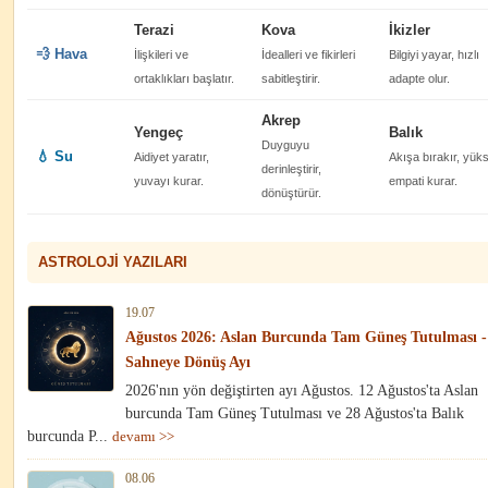
Terazi
Kova
İkizler
💨 Hava
İlişkileri ve
İdealleri ve fikirleri
Bilgiyi yayar, hızlı
ortaklıkları başlatır.
sabitleştirir.
adapte olur.
Akrep
Yengeç
Balık
Duyguyu
💧 Su
Aidiyet yaratır,
Akışa bırakır, yük
derinleştirir,
yuvayı kurar.
empati kurar.
dönüştürür.
ASTROLOJI YAZILARI
19.07
Ağustos 2026: Aslan Burcunda Tam Güneş Tutulması -
Sahneye Dönüş Ayı
2026'nın yön değiştirten ayı Ağustos. 12 Ağustos'ta Aslan
burcunda Tam Güneş Tutulması ve 28 Ağustos'ta Balık
burcunda P...
devamı >>
08.06