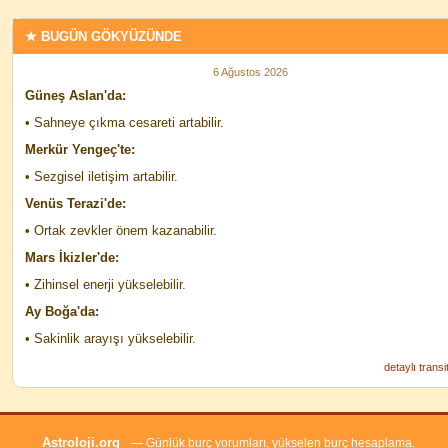
★ BUGÜN GÖKYÜZÜNDE
6 Ağustos 2026
Güneş Aslan'da:
• Sahneye çıkma cesareti artabilir.
Merkür Yengeç'te:
• Sezgisel iletişim artabilir.
Venüs Terazi'de:
• Ortak zevkler önem kazanabilir.
Mars İkizler'de:
• Zihinsel enerji yükselebilir.
Ay Boğa'da:
• Sakinlik arayışı yükselebilir.
detaylı transi
Astroloji.org
— Günlük burç yorumları, yükselen burç hesaplama,