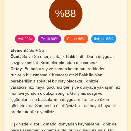
%88
Aşk 93%
Evlilik 80%
Cinsel 96%
İletişim 83%
Element:
Su + Su
Özet:
Su ve Su enerjisi, Balık-Balık hattı. Derin duygular,
sezgi ve şefkat. Kelimeler olmadan anlaşırsınız.
Detay:
Bu bağ uzay ve zaman kavramını reddeden
ruhların buluşmasıdır. Kısacası öteki Balık ile olan
beraberliğiniz spiritüel bir olay olacaktır. İkinizde
yaratıcısınız, hayal gücünüz geniş ve dünyaya yaklaşımınız
manevi yönden oldukça zengin. Gelişmiş sezgi ve
içgüdülerinizle başkalarının duygularını anlar ve özen
gösterirsiniz. Sadece bu özelliğiniz bile sizi hayat boyu bir
arada tutabilir diyebiliriz.
İlişkinizde ki zorluk maddi dünyadan kaynaklanır. İkiniz de
para kazanmanın önemsiz olduğunu düşünürsünüz. Hiç