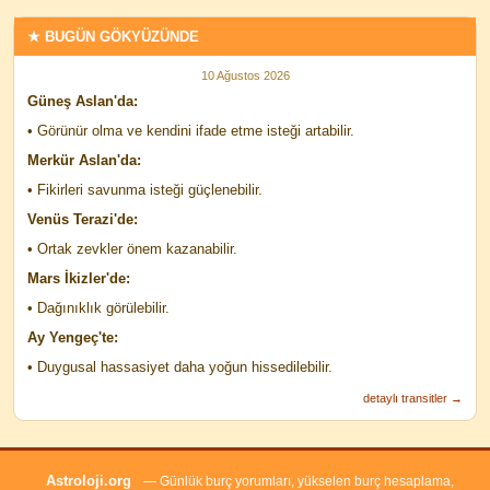
★ BUGÜN GÖKYÜZÜNDE
10 Ağustos 2026
Güneş Aslan'da:
• Görünür olma ve kendini ifade etme isteği artabilir.
Merkür Aslan'da:
• Fikirleri savunma isteği güçlenebilir.
Venüs Terazi'de:
• Ortak zevkler önem kazanabilir.
Mars İkizler'de:
• Dağınıklık görülebilir.
Ay Yengeç'te:
• Duygusal hassasiyet daha yoğun hissedilebilir.
detaylı transitler →
Astroloji.org
— Günlük burç yorumları, yükselen burç hesaplama,