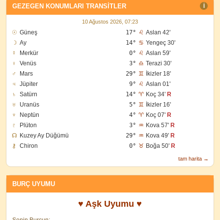
GEZEGEN KONUMLARI TRANSITLER
I
10 Ağustos 2026, 07:23
☉
Güneş
17°
♌
Aslan 42'
☽
Ay
14°
♋
Yengeç 30'
☿
Merkür
0°
♌
Aslan 59'
♀
Venüs
3°
♎
Terazi 30'
♂
Mars
29°
♊
İkizler 18'
♃
Jüpiter
9°
♌
Aslan 01'
♄
Satürn
14°
♈
Koç 34'
R
♅
Uranüs
5°
♊
İkizler 16'
♆
Neptün
4°
♈
Koç 07'
R
♇
Plüton
3°
♒
Kova 57'
R
☊
Kuzey Ay Düğümü
29°
♒
Kova 49'
R
⚷
Chiron
0°
♉
Boğa 50'
R
tam harita →
BURÇ UYUMU
♥ Aşk Uyumu ♥
Senin Burcun: