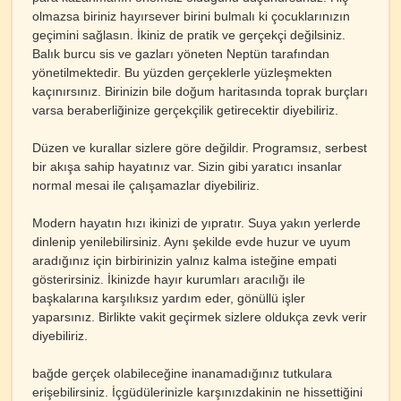
olmazsa biriniz hayırsever birini bulmalı ki çocuklarınızın
geçimini sağlasın. İkiniz de pratik ve gerçekçi değilsiniz.
Balık burcu sis ve gazları yöneten Neptün tarafından
yönetilmektedir. Bu yüzden gerçeklerle yüzleşmekten
kaçınırsınız. Birinizin bile doğum haritasında toprak burçları
varsa beraberliğinize gerçekçilik getirecektir diyebiliriz.
Düzen ve kurallar sizlere göre değildir. Programsız, serbest
bir akışa sahip hayatınız var. Sizin gibi yaratıcı insanlar
normal mesai ile çalışamazlar diyebiliriz.
Modern hayatın hızı ikinizi de yıpratır. Suya yakın yerlerde
dinlenip yenilebilirsiniz. Aynı şekilde evde huzur ve uyum
aradığınız için birbirinizin yalnız kalma isteğine empati
gösterirsiniz. İkinizde hayır kurumları aracılığı ile
başkalarına karşılıksız yardım eder, gönüllü işler
yaparsınız. Birlikte vakit geçirmek sizlere oldukça zevk verir
diyebiliriz.
bağde gerçek olabileceğine inanamadığınız tutkulara
erişebilirsiniz. İçgüdülerinizle karşınızdakinin ne hissettiğini