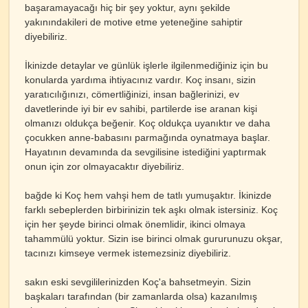
başaramayacağı hiç bir şey yoktur, aynı şekilde
yakınındakileri de motive etme yeteneğine sahiptir
diyebiliriz.
İkinizde detaylar ve günlük işlerle ilgilenmediğiniz için bu
konularda yardıma ihtiyacınız vardır. Koç insanı, sizin
yaratıcılığınızı, cömertliğinizi, insan bağlerinizi, ev
davetlerinde iyi bir ev sahibi, partilerde ise aranan kişi
olmanızı oldukça beğenir. Koç oldukça uyanıktır ve daha
çocukken anne-babasını parmağında oynatmaya başlar.
Hayatının devamında da sevgilisine istediğini yaptırmak
onun için zor olmayacaktır diyebiliriz.
bağde ki Koç hem vahşi hem de tatlı yumuşaktır. İkinizde
farklı sebeplerden birbirinizin tek aşkı olmak istersiniz. Koç
için her şeyde birinci olmak önemlidir, ikinci olmaya
tahammülü yoktur. Sizin ise birinci olmak gururunuzu okşar,
tacınızı kimseye vermek istemezsiniz diyebiliriz.
sakın eski sevgililerinizden Koç'a bahsetmeyin. Sizin
başkaları tarafından (bir zamanlarda olsa) kazanılmış