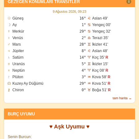
GEZEGEN KONUMLARI TRANSITLER
I
9 Ağustos 2026, 09:23
☉
Güneş
16°
♌
Aslan 49'
☽
Ay
1°
♋
Yengeç 00'
☿
Merkür
29°
♋
Yengeç 32'
♀
Venüs
2°
♎
Terazi 35'
♂
Mars
28°
♊
İkizler 41'
♃
Jüpiter
8°
♌
Aslan 48'
♄
Satürn
14°
♈
Koç 35'
R
♅
Uranüs
5°
♊
İkizler 15'
♆
Neptün
4°
♈
Koç 08'
R
♇
Plüton
3°
♒
Kova 58'
R
☊
Kuzey Ay Düğümü
29°
♒
Kova 51'
R
⚷
Chiron
0°
♉
Boğa 51'
R
tam harita →
BURÇ UYUMU
♥ Aşk Uyumu ♥
Senin Burcun: