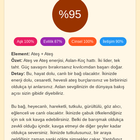
%95
Aşk 100%
Evlilik 87%
Cinsel 100%
İletişim 90%
Element:
Ateş + Ateş
Özet:
Ateş ve Ateş enerjisi, Aslan-Koç hattı. İki lider, tek
taht. Güç savaşını bırakırsanız kıvılcımdan başarı doğar.
Detay:
Bu, hayat dolu, canlı bir bağ olacaktır. İkinizde
enerji dolu, cesaretli, hevesli ateş burçlarısınız ve birbirinizi
oldukça iyi anlarsınız. Aslan sevgilinizin de dünyaya bakış
açısı sizin gibidir diyebiliriz.
Bu bağ, heyecanlı, hareketli, tutkulu, gürültülü, göz alıcı,
eğlenceli ve canlı olacaktır. İkinizde çabuk öfkelendiğiniz
için sık sık kavga edebilirsiniz. Belki de barışmak oldukça
zevkli olduğu içindir, kavga etmeyi de diğer şeyler kadar
oldukça seversiniz. İkinizde tutkulusunuz, bir araya
geldiğiniz zaman sanki gökte şimşekler çakar. Yaptığınız