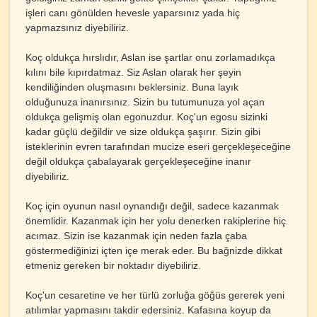
işleri canı gönülden hevesle yaparsınız yada hiç
yapmazsınız diyebiliriz.
Koç oldukça hırslıdır, Aslan ise şartlar onu zorlamadıkça
kılını bile kıpırdatmaz. Siz Aslan olarak her şeyin
kendiliğinden oluşmasını beklersiniz. Buna layık
olduğunuza inanırsınız. Sizin bu tutumunuza yol açan
oldukça gelişmiş olan egonuzdur. Koç'un egosu sizinki
kadar güçlü değildir ve size oldukça şaşırır. Sizin gibi
isteklerinin evren tarafından mucize eseri gerçekleşeceğine
değil oldukça çabalayarak gerçekleşeceğine inanır
diyebiliriz.
Koç için oyunun nasıl oynandığı değil, sadece kazanmak
önemlidir. Kazanmak için her yolu denerken rakiplerine hiç
acımaz. Sizin ise kazanmak için neden fazla çaba
göstermediğinizi içten içe merak eder. Bu bağnizde dikkat
etmeniz gereken bir noktadır diyebiliriz.
Koç'un cesaretine ve her türlü zorluğa göğüs gererek yeni
atılımlar yapmasını takdir edersiniz. Kafasına koyup da