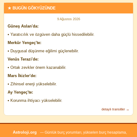
★ BUGÜN GÖKYÜZÜNDE
9 Ağustos 2026
Güneş Aslan'da:
• Yaratıcılık ve özgüven daha güçlü hissedilebilir.
Merkür Yengeç'te:
• Duygusal düşünme eğilimi güçlenebilir.
Venüs Terazi'de:
• Ortak zevkler önem kazanabilir.
Mars İkizler'de:
• Zihinsel enerji yükselebilir.
Ay Yengeç'te:
• Korunma ihtiyacı yükselebilir.
detaylı transitler →
Astroloji.org
— Günlük burç yorumları, yükselen burç hesaplama,