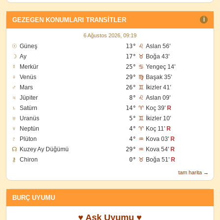
GEZEGEN KONUMLARI TRANSITLER
I
6 Ağustos 2026, 09:19
☉
Güneş
13°
♌
Aslan 56'
☽
Ay
17°
♉
Boğa 43'
☿
Merkür
25°
♋
Yengeç 14'
♀
Venüs
29°
♍
Başak 35'
♂
Mars
26°
♊
İkizler 41'
♃
Jüpiter
8°
♌
Aslan 09'
♄
Satürn
14°
♈
Koç 39'
R
♅
Uranüs
5°
♊
İkizler 10'
♆
Neptün
4°
♈
Koç 11'
R
♇
Plüton
4°
♒
Kova 03'
R
☊
Kuzey Ay Düğümü
29°
♒
Kova 54'
R
⚷
Chiron
0°
♉
Boğa 51'
R
tam harita →
BURÇ UYUMU
♥ Aşk Uyumu ♥