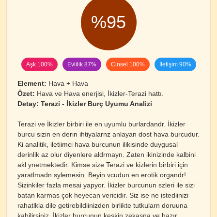
%95
Aşk 100%
Evlilik 87%
Cinsel 100%
İletişim 90%
Element:
Hava + Hava
Özet:
Hava ve Hava enerjisi, İkizler-Terazi hattı.
Detay:
Terazi - İkizler Burç Uyumu Analizi
Terazi ve İkizler birbiri ile en uyumlu burlardandr. İkizler
burcu sizin en derin ihtiyalarnz anlayan dost hava burcudur.
Ki analitik, iletiimci hava burcunun ilikisinde duygusal
derinlik az olur diyenlere aldrmayn. Zaten ikinizinde kalbini
akl ynetmektedir. Kimse size Terazi ve kizlerin birbiri için
yaratlmadn sylemesin. Beyin vcudun en erotik organdr!
Sizinkiler fazla mesai yapyor. İkizler burcunun szleri ile sizi
batan karmas çok heyecan vericidir. Siz ise ne istediinizi
rahatlkla dile getirebildiinizden birlikte tutkularn doruuna
kabilirsiniz. İkizler burcunun keskin zekasna ve hazır