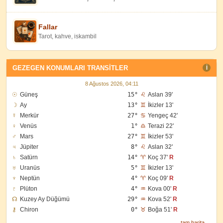
Fallar
Tarot, kahve, iskambil
GEZEGEN KONUMLARI TRANSITLER
I
8 Ağustos 2026, 04:11
☉
Güneş
15°
♌
Aslan 39'
☽
Ay
13°
♊
İkizler 13'
☿
Merkür
27°
♋
Yengeç 42'
♀
Venüs
1°
♎
Terazi 22'
♂
Mars
27°
♊
İkizler 53'
♃
Jüpiter
8°
♌
Aslan 32'
♄
Satürn
14°
♈
Koç 37'
R
♅
Uranüs
5°
♊
İkizler 13'
♆
Neptün
4°
♈
Koç 09'
R
♇
Plüton
4°
♒
Kova 00'
R
☊
Kuzey Ay Düğümü
29°
♒
Kova 52'
R
⚷
Chiron
0°
♉
Boğa 51'
R
tam harita →