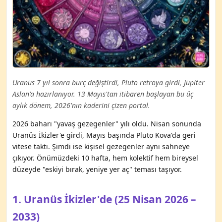
Uranüs 7 yıl sonra burç değiştirdi, Pluto retroya girdi, Jüpiter
Aslan'a hazırlanıyor. 13 Mayıs'tan itibaren başlayan bu üç
aylık dönem, 2026'nın kaderini çizen portal.
2026 baharı "yavaş gezegenler" yılı oldu. Nisan sonunda
Uranüs İkizler'e girdi, Mayıs başında Pluto Kova'da geri
vitese taktı. Şimdi ise kişisel gezegenler aynı sahneye
çıkıyor. Önümüzdeki 10 hafta, hem kolektif hem bireysel
düzeyde "eskiyi bırak, yeniye yer aç" teması taşıyor.
1. Uranüs İkizler'de (25 Nisan 2026 –
2033)