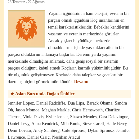
23 Temmuz - 22 Ağustos
Yaşama içgüdüsünün ham enerjisi, evrenin bir
parçası olmak içgüdüsü Koç insanlarının en
temel karakteristikleridir. Bebekler kendilerini
yaşamın ve evrenin merkezinde görürler.
Ancak yaşları büyüdükçe merkezde
olmadıklarını, içinde yaşadıkları ailenin bir
parçası olduklarını anlamaya başlarlar. Evrenin ya da yaşamın
merkezinde olmadığını anlamak, daha geniş sosyal bir sistemin
parçası olduğunu kabul etmek Koçların karmik yükümlülüğüdür. Bu
tür olgunluk geliştirmeyen Koçlarda daha talepkar ve çocuksu bir
davranış biçimi görmek mümkündür.
Devamı
★ Aslan Burcunda Doğan Ünlüler
Jennifer Lopez, Daniel Radcliffe, Dua Lipa, Barack Obama, Sandra
Oh, Jason Momoa, Meghan Markle, Chris Hemsworth, Charlize
Theron, Viola Davis, Kylie Jenner, Shawn Mendes, Cara Delevingne,
Daniel Levy, Anna Kendrick, Mila Kunis, Steve Carell, Halle Berry,
Demi Lovato, Andy Samberg, Cole Sprouse, Dylan Sprouse, Jennifer
Lawrence, Daniel Craig, Neslihan Atagül