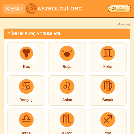
MENU
ASTROLOJİ.ORG
24
. YIL
2003-2026
Astroloji
GÜNLÜK BURÇ YORUMLARI
Koç
Boğa
İkizler
Yengeç
Aslan
Başak
Terazi
Akrep
Yay