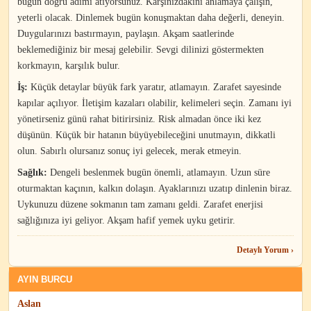
bugün doğru adımı atıyorsunuz. Karşınızdakini anlamaya çalışın,
yeterli olacak. Dinlemek bugün konuşmaktan daha değerli, deneyin.
Duygularınızı bastırmayın, paylaşın. Akşam saatlerinde
beklemediğiniz bir mesaj gelebilir. Sevgi dilinizi göstermekten
korkmayın, karşılık bulur.
İş:
Küçük detaylar büyük fark yaratır, atlamayın. Zarafet sayesinde
kapılar açılıyor. İletişim kazaları olabilir, kelimeleri seçin. Zamanı iyi
yönetirseniz günü rahat bitirirsiniz. Risk almadan önce iki kez
düşünün. Küçük bir hatanın büyüyebileceğini unutmayın, dikkatli
olun. Sabırlı olursanız sonuç iyi gelecek, merak etmeyin.
Sağlık:
Dengeli beslenmek bugün önemli, atlamayın. Uzun süre
oturmaktan kaçının, kalkın dolaşın. Ayaklarınızı uzatıp dinlenin biraz.
Uykunuzu düzene sokmanın tam zamanı geldi. Zarafet enerjisi
sağlığınıza iyi geliyor. Akşam hafif yemek uyku getirir.
Detaylı Yorum ›
AYIN BURCU
Aslan