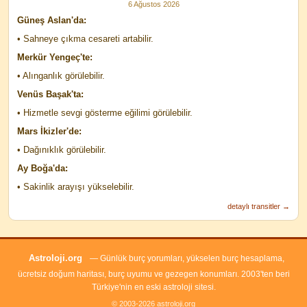
6 Ağustos 2026
Güneş Aslan'da:
• Sahneye çıkma cesareti artabilir.
Merkür Yengeç'te:
• Alınganlık görülebilir.
Venüs Başak'ta:
• Hizmetle sevgi gösterme eğilimi görülebilir.
Mars İkizler'de:
• Dağınıklık görülebilir.
Ay Boğa'da:
• Sakinlik arayışı yükselebilir.
detaylı transitler →
Astroloji.org
— Günlük burç yorumları, yükselen burç hesaplama,
ücretsiz doğum haritası, burç uyumu ve gezegen konumları. 2003'ten beri
Türkiye'nin en eski astroloji sitesi.
© 2003-2026 astroloji.org