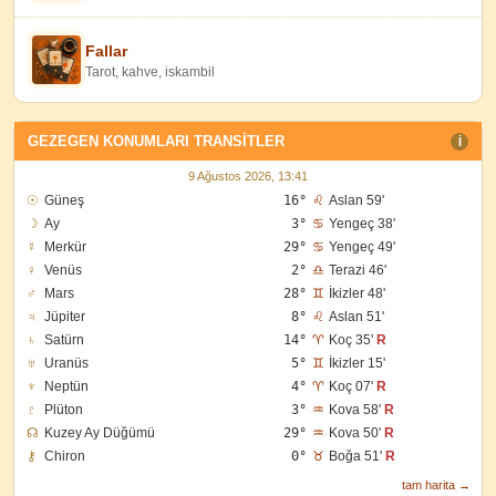
Fallar
Tarot, kahve, iskambil
GEZEGEN KONUMLARI TRANSITLER
I
9 Ağustos 2026, 13:41
☉
Güneş
16°
♌
Aslan 59'
☽
Ay
3°
♋
Yengeç 38'
☿
Merkür
29°
♋
Yengeç 49'
♀
Venüs
2°
♎
Terazi 46'
♂
Mars
28°
♊
İkizler 48'
♃
Jüpiter
8°
♌
Aslan 51'
♄
Satürn
14°
♈
Koç 35'
R
♅
Uranüs
5°
♊
İkizler 15'
♆
Neptün
4°
♈
Koç 07'
R
♇
Plüton
3°
♒
Kova 58'
R
☊
Kuzey Ay Düğümü
29°
♒
Kova 50'
R
⚷
Chiron
0°
♉
Boğa 51'
R
tam harita →