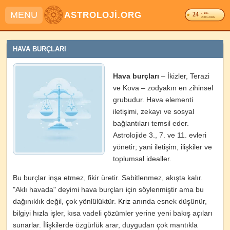
MENU
ASTROLOJİ.ORG
24
. YIL
2003-2026
HAVA BURÇLARI
Hava burçları
– İkizler, Terazi
ve Kova – zodyakın en zihinsel
grubudur. Hava elementi
iletişimi, zekayı ve sosyal
bağlantıları temsil eder.
Astrolojide 3., 7. ve 11. evleri
yönetir; yani iletişim, ilişkiler ve
toplumsal idealler.
Bu burçlar inşa etmez, fikir üretir. Sabitlenmez, akışta kalır.
"Aklı havada" deyimi hava burçları için söylenmiştir ama bu
dağınıklık değil, çok yönlülüktür. Kriz anında esnek düşünür,
bilgiyi hızla işler, kısa vadeli çözümler yerine yeni bakış açıları
sunarlar. İlişkilerde özgürlük arar, duygudan çok mantıkla