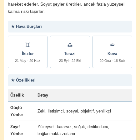
hareket ederler. Soyut şeyler üretirler, ancak fazla yüzeysel
kalma riski taşırlar.
★ Hava Burçları
♊
♎
♒
İkizler
Terazi
Kova
21 May - 20 Haz
23 Eyl - 22 Eki
20 Oca - 18 Şub
★ Özellikleri
Özellik
Detay
Güçlü
Zeki, iletişimci, sosyal, objektif, yenilikçi
Yönler
Zayıf
Yüzeysel, kararsız, soğuk, dedikoducu,
Yönler
bağlanmakta zorlanır