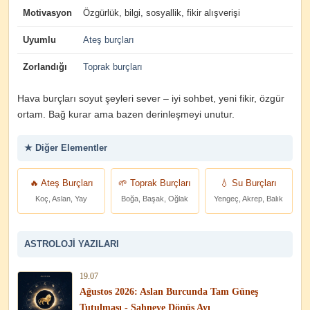
Motivasyon
Özgürlük, bilgi, sosyallik, fikir alışverişi
Uyumlu
Ateş burçları
Zorlandığı
Toprak burçları
Hava burçları soyut şeyleri sever – iyi sohbet, yeni fikir, özgür
ortam. Bağ kurar ama bazen derinleşmeyi unutur.
★ Diğer Elementler
🔥 Ateş Burçları
🌱 Toprak Burçları
💧 Su Burçları
Koç, Aslan, Yay
Boğa, Başak, Oğlak
Yengeç, Akrep, Balık
ASTROLOJI YAZILARI
19.07
Ağustos 2026: Aslan Burcunda Tam Güneş
Tutulması - Sahneye Dönüş Ayı