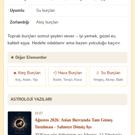
Uyumlu
Su burçları
Zorlandığı
Ateş burçları
Toprak burçları somut şeyleri sever – iyi yemek, güzel ev,
kaliteli eşya. Hedefe odaklanır ama bazen yolculuğu kaçırır.
★ Diğer Elementler
🔥 Ateş Burçları
💨 Hava Burçları
💧 Su Burçları
Koç, Aslan, Yay
İkizler, Terazi, Kova
Yengeç, Akrep, Balık
ASTROLOJI YAZILARI
19.07
Ağustos 2026: Aslan Burcunda Tam Güneş
Tutulması - Sahneye Dönüş Ayı
2026'nın yön değiştirten ayı Ağustos. 12 Ağustos'ta