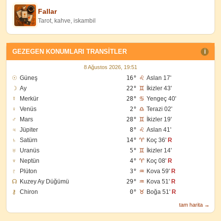
Fallar
Tarot, kahve, iskambil
GEZEGEN KONUMLARI TRANSITLER
I
8 Ağustos 2026, 19:51
☉
Güneş
16°
♌
Aslan 17'
☽
Ay
22°
♊
İkizler 43'
☿
Merkür
28°
♋
Yengeç 40'
♀
Venüs
2°
♎
Terazi 02'
♂
Mars
28°
♊
İkizler 19'
♃
Jüpiter
8°
♌
Aslan 41'
♄
Satürn
14°
♈
Koç 36'
R
♅
Uranüs
5°
♊
İkizler 14'
♆
Neptün
4°
♈
Koç 08'
R
♇
Plüton
3°
♒
Kova 59'
R
☊
Kuzey Ay Düğümü
29°
♒
Kova 51'
R
⚷
Chiron
0°
♉
Boğa 51'
R
tam harita →