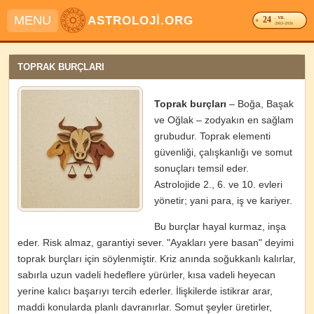
MENU
ASTROLOJİ.ORG
24
. YIL
2003-2026
TOPRAK BURÇLARI
Toprak burçları
– Boğa, Başak
ve Oğlak – zodyakın en sağlam
grubudur. Toprak elementi
güvenliği, çalışkanlığı ve somut
sonuçları temsil eder.
Astrolojide 2., 6. ve 10. evleri
yönetir; yani para, iş ve kariyer.
Bu burçlar hayal kurmaz, inşa
eder. Risk almaz, garantiyi sever. "Ayakları yere basan" deyimi
toprak burçları için söylenmiştir. Kriz anında soğukkanlı kalırlar,
sabırla uzun vadeli hedeflere yürürler, kısa vadeli heyecan
yerine kalıcı başarıyı tercih ederler. İlişkilerde istikrar arar,
maddi konularda planlı davranırlar. Somut şeyler üretirler,