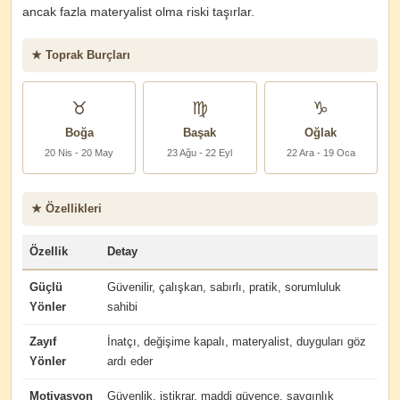
ancak fazla materyalist olma riski taşırlar.
★ Toprak Burçları
♉
♍
♑
Boğa
Başak
Oğlak
20 Nis - 20 May
23 Ağu - 22 Eyl
22 Ara - 19 Oca
★ Özellikleri
Özellik
Detay
Güçlü
Güvenilir, çalışkan, sabırlı, pratik, sorumluluk
Yönler
sahibi
Zayıf
İnatçı, değişime kapalı, materyalist, duyguları göz
Yönler
ardı eder
Motivasyon
Güvenlik, istikrar, maddi güvence, saygınlık