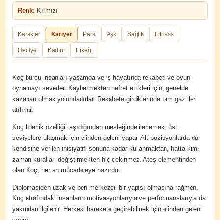
Renk:
Kırmızı
Karakter
Kariyer
Para
Aşk
Sağlık
Fitness
Hediye
Kadını
Erkeği
Koç burcu insanları yaşamda ve iş hayatında rekabeti ve oyun
oynamayı severler. Kaybetmekten nefret ettikleri için, genelde
kazanan olmak yolundadırlar. Rekabete girdiklerinde tam gaz ileri
atılırlar.
Koç liderlik özelliği taşıdığından mesleğinde ilerlemek, üst
seviyelere ulaşmak için elinden geleni yapar. Alt pozisyonlarda da
kendisine verilen inisiyatifi sonuna kadar kullanmaktan, hatta kimi
zaman kuralları değiştirmekten hiç çekinmez. Ateş elementinden
olan Koç, her an mücadeleye hazırdır.
Diplomasiden uzak ve ben-merkezcil bir yapısı olmasına rağmen,
Koç etrafındaki insanların motivasyonlarıyla ve performanslarıyla da
yakından ilgilenir. Herkesi harekete geçirebilmek için elinden geleni
yapar.