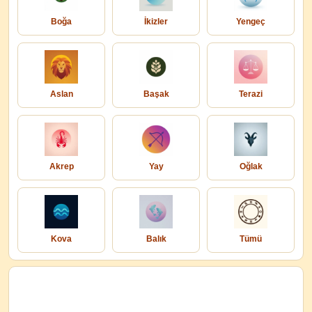
Boğa
İkizler
Yengeç
Aslan
Başak
Terazi
Akrep
Yay
Oğlak
Kova
Balık
Tümü