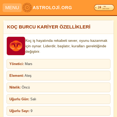
MENU
ASTROLOJİ.ORG
24
. YIL
2003-2026
KOÇ BURCU KARİYER ÖZELLİKLERİ
Koç iş hayatında rekabeti sever, oyunu kazanmak
için oynar. Liderdir, başlatır, kuralları gerektiğinde
değiştirir.
Yönetici:
Mars
Element:
Ateş
Nitelik:
Öncü
Uğurlu Gün:
Salı
Uğurlu Sayı:
9