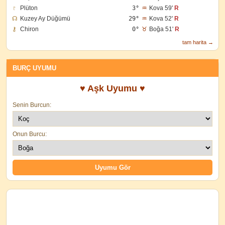
♇
Plüton
3°
♒
Kova 59'
R
☊
Kuzey Ay Düğümü
29°
♒
Kova 52'
R
⚷
Chiron
0°
♉
Boğa 51'
R
tam harita →
BURÇ UYUMU
♥ Aşk Uyumu ♥
Senin Burcun:
Onun Burcu: