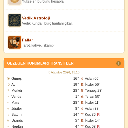
Yükselen burcunu hesapla
Vedik Astroloji
Vedik Kundali burç haritanı çıkar.
Fallar
Tarot, kahve, iskambil
GEZEGEN KONUMLARI TRANSITLER
I
8 Ağustos 2026, 15:15
☉
Güneş
16°
♌
Aslan 06'
☽
Ay
19°
♊
İkizler 56'
☿
Merkür
28°
♋
Yengeç 23'
♀
Venüs
1°
♎
Terazi 50'
♂
Mars
28°
♊
İkizler 11'
♃
Jüpiter
8°
♌
Aslan 38'
♄
Satürn
14°
♈
Koç 36'
R
♅
Uranüs
5°
♊
İkizler 14'
♆
Neptün
4°
♈
Koç 08'
R