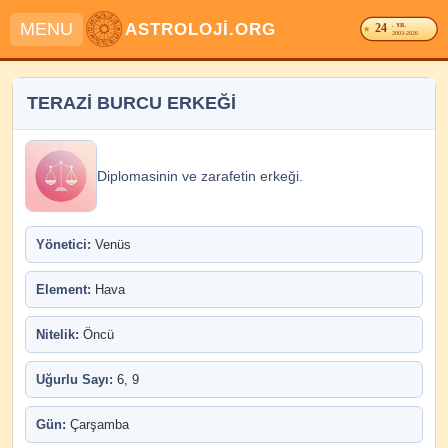
MENU
ASTROLOJİ.ORG
24
. YIL
2003-2026
TERAZİ BURCU ERKEĞİ
Diplomasinin ve zarafetin erkeği.
Yönetici:
Venüs
Element:
Hava
Nitelik:
Öncü
Uğurlu Sayı:
6, 9
Gün:
Çarşamba