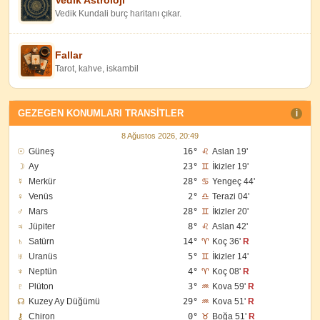
Vedik Kundali burç haritanı çıkar.
Fallar
Tarot, kahve, iskambil
GEZEGEN KONUMLARI TRANSITLER
I
8 Ağustos 2026, 20:49
☉
Güneş
16°
♌
Aslan 19'
☽
Ay
23°
♊
İkizler 19'
☿
Merkür
28°
♋
Yengeç 44'
♀
Venüs
2°
♎
Terazi 04'
♂
Mars
28°
♊
İkizler 20'
♃
Jüpiter
8°
♌
Aslan 42'
♄
Satürn
14°
♈
Koç 36'
R
♅
Uranüs
5°
♊
İkizler 14'
♆
Neptün
4°
♈
Koç 08'
R
♇
Plüton
3°
♒
Kova 59'
R
☊
Kuzey Ay Düğümü
29°
♒
Kova 51'
R
⚷
Chiron
0°
♉
Boğa 51'
R