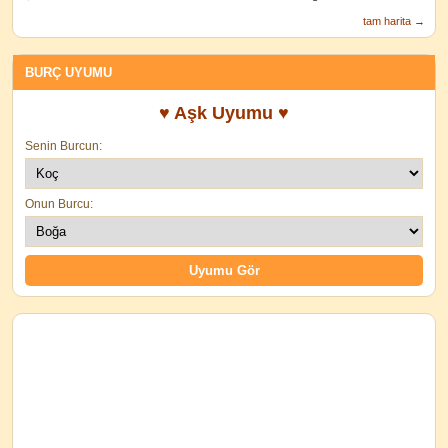
tam harita →
BURÇ UYUMU
♥ Aşk Uyumu ♥
Senin Burcun:
Onun Burcu: