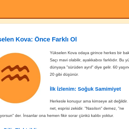
elen Kova: Önce Farklı Ol
Yükselen Kova odaya girince herkes bir bak
Saçı mavi olabilir, ayakkabısı farklıdır. Bu 
dünyaya "sürüden ayrıl" diye gelir. 60 yaşın
20 gibi düşünür.
İlk İzlenim: Soğuk Samimiyet
Herkesle konuşur ama kimseye ait değildir.
net, esprisi zekidir. "Nasılsın" demez, "ne
orsun" der. İnsanlar ona hemen fikir sorar çünkü kalıbı yoktur.