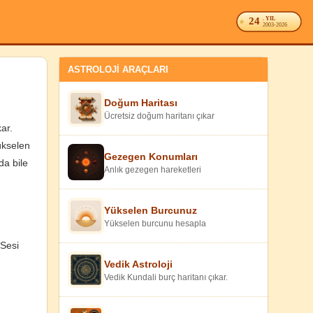
24
. YIL
2003-2026
ASTROLOJİ ARAÇLARI
Doğum Haritası
Ücretsiz doğum haritanı çıkar
ar.
yükselen
Gezegen Konumları
da bile
Anlık gezegen hareketleri
Yükselen Burcunuz
Yükselen burcunu hesapla
 Sesi
Vedik Astroloji
Vedik Kundali burç haritanı çıkar.