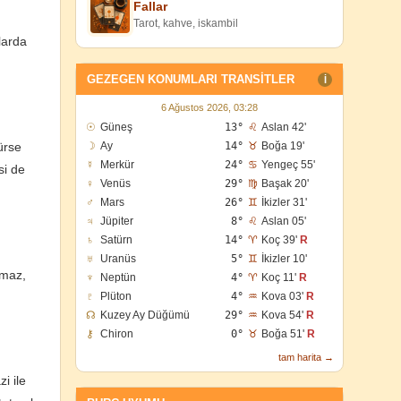
Fallar
Tarot, kahve, iskambil
nlarda
GEZEGEN KONUMLARI TRANSITLER
I
6 Ağustos 2026, 03:28
☉
Güneş
13°
♌
Aslan 42'
ürse
☽
Ay
14°
♉
Boğa 19'
☿
Merkür
24°
♋
Yengeç 55'
si de
♀
Venüs
29°
♍
Başak 20'
♂
Mars
26°
♊
İkizler 31'
♃
Jüpiter
8°
♌
Aslan 05'
♄
Satürn
14°
♈
Koç 39'
R
♅
Uranüs
5°
♊
İkizler 10'
nmaz,
♆
Neptün
4°
♈
Koç 11'
R
♇
Plüton
4°
♒
Kova 03'
R
☊
Kuzey Ay Düğümü
29°
♒
Kova 54'
R
⚷
Chiron
0°
♉
Boğa 51'
R
tam harita →
i ile