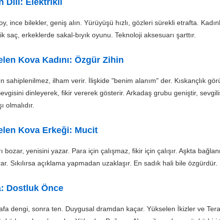
 Dili: Elektrikli
y, ince bilekler, geniş alın. Yürüyüşü hızlı, gözleri sürekli etrafta. Kadı
ik saç, erkeklerde sakal-bıyık oyunu. Teknoloji aksesuarı şarttır.
len Kova Kadını: Özgür Zihin
n sahiplenilmez, ilham verir. İlişkide "benim alanım" der. Kıskançlık gör
Sevgisini dinleyerek, fikir vererek gösterir. Arkadaş grubu geniştir, sevgili
ı olmalıdır.
len Kova Erkeği: Mucit
rı bozar, yenisini yazar. Para için çalışmaz, fikir için çalışır. Aşkta bağla
ar. Sıkılırsa açıklama yapmadan uzaklaşır. En sadık hali bile özgürdür.
: Dostluk Önce
fa dengi, sonra ten. Duygusal dramdan kaçar. Yükselen İkizler ve Teraz