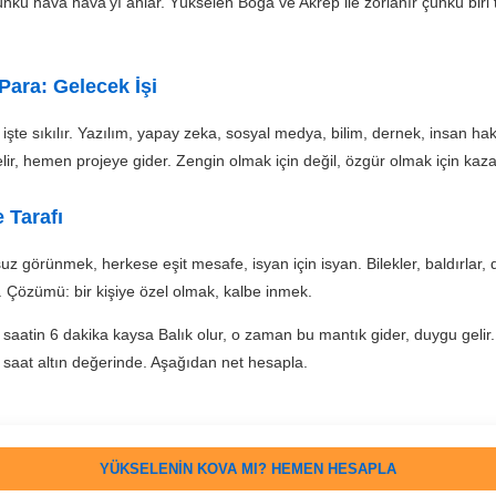
ünkü hava hava'yı anlar. Yükselen Boğa ve Akrep ile zorlanır çünkü biri
 Para: Gelecek İşi
işte sıkılır. Yazılım, yapay zeka, sosyal medya, bilim, dernek, insan hak
lir, hemen projeye gider. Zengin olmak için değil, özgür olmak için kaza
 Tarafı
z görünmek, herkese eşit mesafe, isyan için isyan. Bilekler, baldırlar,
 Çözümü: bir kişiye özel olmak, kalbe inmek.
aatin 6 dakika kaysa Balık olur, o zaman bu mantık gider, duygu gelir
saat altın değerinde. Aşağıdan net hesapla.
YÜKSELENIN KOVA MI? HEMEN HESAPLA