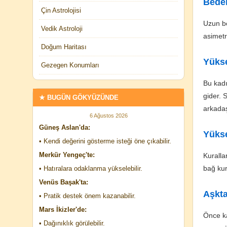
Beden
Çin Astrolojisi
Uzun bo
Vedik Astroloji
asimetr
Doğum Haritası
Yükse
Gezegen Konumları
Bu kadı
gider. 
★ BUGÜN GÖKYÜZÜNDE
arkadaş
6 Ağustos 2026
Güneş Aslan'da:
Yükse
• Kendi değerini gösterme isteği öne çıkabilir.
Merkür Yengeç'te:
Kuralla
bağ kur
• Hatıralara odaklanma yükselebilir.
Venüs Başak'ta:
Aşkta
• Pratik destek önem kazanabilir.
Mars İkizler'de:
Önce ka
• Dağınıklık görülebilir.