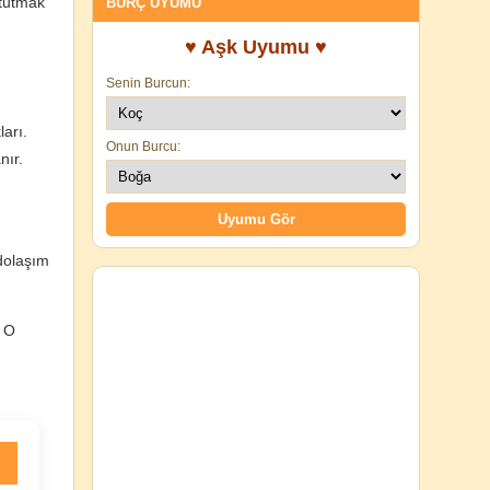
 tutmak
BURÇ UYUMU
♥ Aşk Uyumu ♥
Senin Burcun:
ları.
Onun Burcu:
nır.
 dolaşım
. O