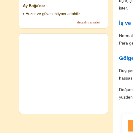
uçar, ç
Ay Boğa'da:
ister.
• Huzur ve güven ihtiyacı artabilir.
İş ve
detaylı transitler →
Normal 
Para ge
Gölge
Duygusu
hassas.
Doğum s
yüzden 