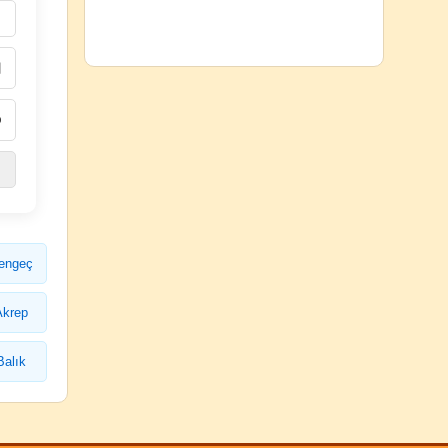
engeç
Akrep
Balık