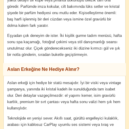
yakut detaylı bir küpe veya pırlanta dokunuşlu bilezik tam ona
göredir. Parfümde imza kokular, cilt bakımında lüks setler ve kristal
şişede bir parfüm hediyesi onu mutlu eder. Kişiselleştirme önemli:
baş harfi işlenmiş bir deri cüzdan veya ismine özel gravürlü bir
dolma kalem fark yaratır.
Eşyadan çok deneyim de ister. İki kişilik gurme tadım menüsü, hafta
sonu spa kaçamağı, fotoğraf çekimi veya stil danışmanlığı seansı
unutulmaz olur. Çiçek gönderecekseniz iki düzine kırmızı gül ve şık
bir notla gönderin, sıradan buketle geçiştirmeyin.
Aslan Erkeğine Ne Hediye Alınır?
Aslan erkeği için hediye bir statü mesajıdır. İyi bir viski veya vintage
şampanya, yanında iki kristal kadeh ile sunulduğunda tam isabet
olur. Deri detaylar vazgeçilmezdir: el yapımı kemer, isim gravürlü
kartlık, premium bir sırt çantası veya hafta sonu valizi hem şık hem
kullanışlıdır.
Teknolojide en yeniyi sever. Akıllı saat, gürültü engelleyici kulaklık,
arabası için kablosuz CarPlay uyumlu ses sistemi veya tıraş ve