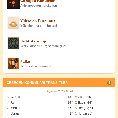
Gezegen Konumları
Anlık gezegen hareketleri
Yükselen Burcunuz
Yükselen burcunu hesapla
Vedik Astroloji
Vedik Kundali burç haritanı çıkar.
Fallar
Tarot, kahve, iskambil
GEZEGEN KONUMLARI TRANSITLER
I
8 Ağustos 2026, 06:41
☉
Güneş
15°
♌
Aslan 45'
☽
Ay
14°
♊
İkizler 44'
☿
Merkür
27°
♋
Yengeç 51'
♀
Venüs
1°
♎
Terazi 29'