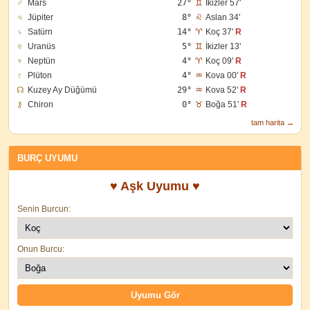
♂
Mars
27°
♊
İkizler 57'
♃
Jüpiter
8°
♌
Aslan 34'
♄
Satürn
14°
♈
Koç 37'
R
♅
Uranüs
5°
♊
İkizler 13'
♆
Neptün
4°
♈
Koç 09'
R
♇
Plüton
4°
♒
Kova 00'
R
☊
Kuzey Ay Düğümü
29°
♒
Kova 52'
R
⚷
Chiron
0°
♉
Boğa 51'
R
tam harita →
BURÇ UYUMU
♥ Aşk Uyumu ♥
Senin Burcun:
Onun Burcu: