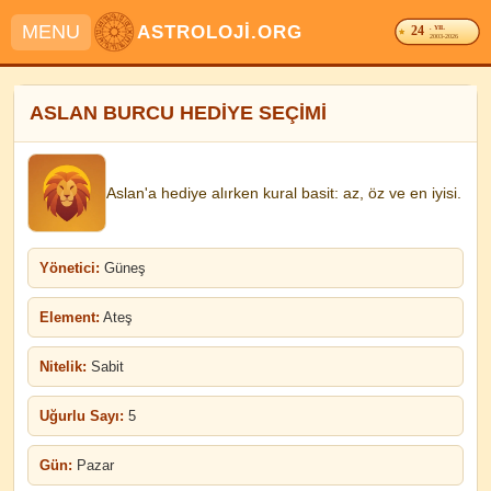
MENU
ASTROLOJİ.ORG
24
. YIL
2003-2026
ASLAN BURCU HEDİYE SEÇİMİ
Aslan'a hediye alırken kural basit: az, öz ve en iyisi.
Yönetici:
Güneş
Element:
Ateş
Nitelik:
Sabit
Uğurlu Sayı:
5
Gün:
Pazar