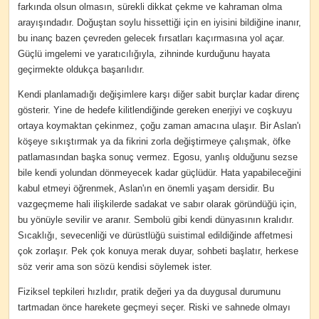
farkında olsun olmasın, sürekli dikkat çekme ve kahraman olma
arayışındadır. Doğuştan soylu hissettiği için en iyisini bildiğine inanır,
bu inanç bazen çevreden gelecek fırsatları kaçırmasına yol açar.
Güçlü imgelemi ve yaratıcılığıyla, zihninde kurduğunu hayata
geçirmekte oldukça başarılıdır.
Kendi planlamadığı değişimlere karşı diğer sabit burçlar kadar direnç
gösterir. Yine de hedefe kilitlendiğinde gereken enerjiyi ve coşkuyu
ortaya koymaktan çekinmez, çoğu zaman amacına ulaşır. Bir Aslan'ı
köşeye sıkıştırmak ya da fikrini zorla değiştirmeye çalışmak, öfke
patlamasından başka sonuç vermez. Egosu, yanlış olduğunu sezse
bile kendi yolundan dönmeyecek kadar güçlüdür. Hata yapabileceğini
kabul etmeyi öğrenmek, Aslan'ın en önemli yaşam dersidir. Bu
vazgeçmeme hali ilişkilerde sadakat ve sabır olarak göründüğü için,
bu yönüyle sevilir ve aranır. Sembolü gibi kendi dünyasının kralıdır.
Sıcaklığı, sevecenliği ve dürüstlüğü suistimal edildiğinde affetmesi
çok zorlaşır. Pek çok konuya merak duyar, sohbeti başlatır, herkese
söz verir ama son sözü kendisi söylemek ister.
Fiziksel tepkileri hızlıdır, pratik değeri ya da duygusal durumunu
tartmadan önce harekete geçmeyi seçer. Riski ve sahnede olmayı