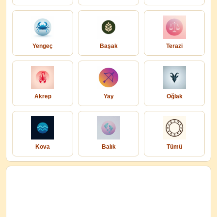
Yengeç
Başak
Terazi
Akrep
Yay
Oğlak
Kova
Balık
Tümü