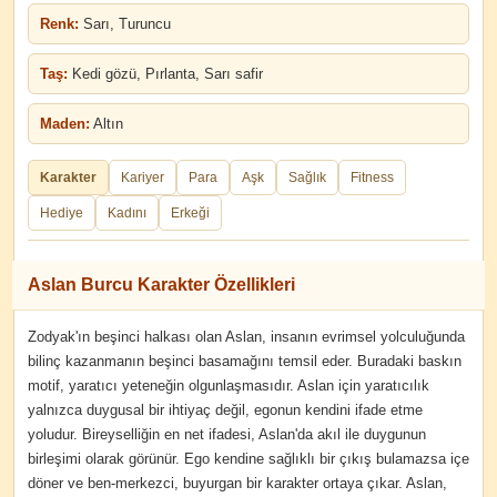
Renk:
Sarı, Turuncu
Taş:
Kedi gözü, Pırlanta, Sarı safir
Maden:
Altın
Karakter
Kariyer
Para
Aşk
Sağlık
Fitness
Hediye
Kadını
Erkeği
Aslan Burcu Karakter Özellikleri
Zodyak'ın beşinci halkası olan Aslan, insanın evrimsel yolculuğunda
bilinç kazanmanın beşinci basamağını temsil eder. Buradaki baskın
motif, yaratıcı yeteneğin olgunlaşmasıdır. Aslan için yaratıcılık
yalnızca duygusal bir ihtiyaç değil, egonun kendini ifade etme
yoludur. Bireyselliğin en net ifadesi, Aslan'da akıl ile duygunun
birleşimi olarak görünür. Ego kendine sağlıklı bir çıkış bulamazsa içe
döner ve ben-merkezci, buyurgan bir karakter ortaya çıkar. Aslan,