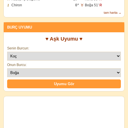
⚷
Chiron
0°
♉
Boğa 51'
R
tam harita →
BURÇ UYUMU
♥ Aşk Uyumu ♥
Senin Burcun:
Onun Burcu: