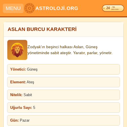
MENU
ASTROLOJİ.ORG
24
. YIL
2003-2026
ASLAN BURCU KARAKTERİ
Zodyak'ın beşinci halkası Aslan, Güneş
yönetiminde sabit ateştir. Yaratır, parlar, yönetir.
Yönetici:
Güneş
Element:
Ateş
Nitelik:
Sabit
Uğurlu Sayı:
5
Gün:
Pazar