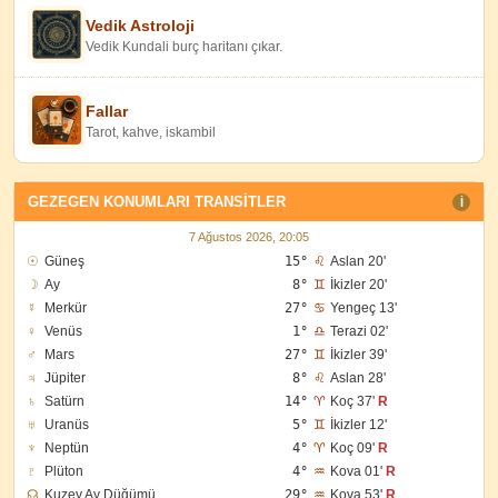
Vedik Astroloji
Vedik Kundali burç haritanı çıkar.
Fallar
Tarot, kahve, iskambil
GEZEGEN KONUMLARI TRANSITLER
I
7 Ağustos 2026, 20:05
☉
Güneş
15°
♌
Aslan 20'
☽
Ay
8°
♊
İkizler 20'
☿
Merkür
27°
♋
Yengeç 13'
♀
Venüs
1°
♎
Terazi 02'
♂
Mars
27°
♊
İkizler 39'
♃
Jüpiter
8°
♌
Aslan 28'
♄
Satürn
14°
♈
Koç 37'
R
♅
Uranüs
5°
♊
İkizler 12'
♆
Neptün
4°
♈
Koç 09'
R
♇
Plüton
4°
♒
Kova 01'
R
☊
Kuzey Ay Düğümü
29°
♒
Kova 53'
R