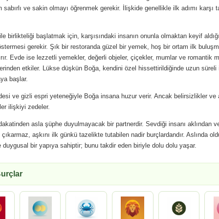
n sabırlı ve sakin olmayı öğrenmek gerekir. İlişkide genellikle ilk adımı karşı t
ile birlikteliği başlatmak için, karşısındaki insanın onunla olmaktan keyif aldığ
stermesi gerekir. Şık bir restoranda güzel bir yemek, hoş bir ortam ilk buluş
ırır. Evde ise lezzetli yemekler, değerli objeler, çiçekler, mumlar ve romantik 
erinden etkiler. Lükse düşkün Boğa, kendini özel hissettirildiğinde uzun süreli i
ya başlar.
desi ve gizli espri yeteneğiyle Boğa insana huzur verir. Ancak belirsizlikler ve 
ler ilişkiyi zedeler.
akatinden asla şüphe duyulmayacak bir partnerdir. Sevdiği insanı aklından v
 çıkarmaz, aşkını ilk günkü tazelikte tutabilen nadir burçlardandır. Aslında ol
e duygusal bir yapıya sahiptir; bunu takdir eden biriyle dolu dolu yaşar.
urçlar