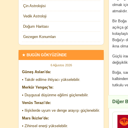
olmak içi
Çin Astrolojisi
atmalıdır.
Vedik Astroloji
Bir Boğa 
Doğum Haritası
açıkça gö
kolaylaşt
Gezegen Konumları
Boğa'yı d
ikna olma
★ BUGÜN GÖKYÜZÜNDE
Güçlü ira
değişiklik
6 Ağustos 2026
Güneş Aslan'da:
Boğa, sad
kalbinden
• Takdir edilme ihtiyacı yükselebilir.
tutkulu v
Merkür Yengeç'te:
• Duygusal düşünme eğilimi güçlenebilir.
Diğer B
Venüs Terazi'de:
• Ilişkilerde uyum ve denge arayışı güçlenebilir.
Mars İkizler'de:
• Zihinsel enerji yükselebilir.