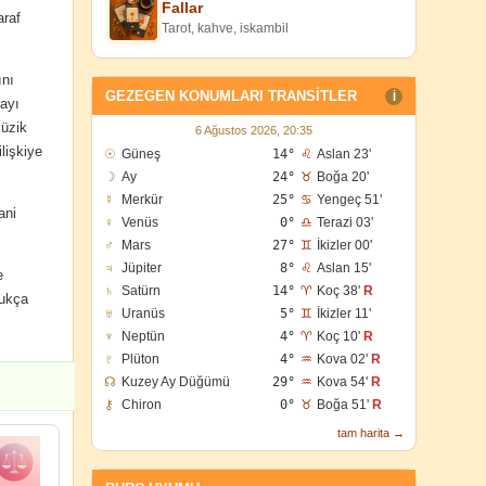
Fallar
araf
Tarot, kahve, iskambil
ını
GEZEGEN KONUMLARI TRANSITLER
I
mayı
müzik
6 Ağustos 2026, 20:35
lişkiye
☉
Güneş
14°
♌
Aslan 23'
☽
Ay
24°
♉
Boğa 20'
☿
Merkür
25°
♋
Yengeç 51'
ani
♀
Venüs
0°
♎
Terazi 03'
♂
Mars
27°
♊
İkizler 00'
♃
Jüpiter
8°
♌
Aslan 15'
e
♄
Satürn
14°
♈
Koç 38'
R
dukça
♅
Uranüs
5°
♊
İkizler 11'
♆
Neptün
4°
♈
Koç 10'
R
♇
Plüton
4°
♒
Kova 02'
R
☊
Kuzey Ay Düğümü
29°
♒
Kova 54'
R
⚷
Chiron
0°
♉
Boğa 51'
R
tam harita →