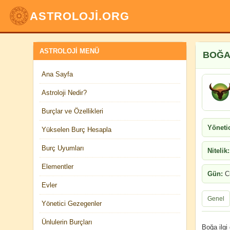
ASTROLOJİ.ORG
ASTROLOJI MENÜ
BOĞA
Ana Sayfa
Astroloji Nedir?
Burçlar ve Özellikleri
Yönetic
Yükselen Burç Hesapla
Burç Uyumları
Nitelik:
Elementler
Gün:
C
Evler
Genel
Yönetici Gezegenler
Ünlulerin Burçları
Boğa ilgi