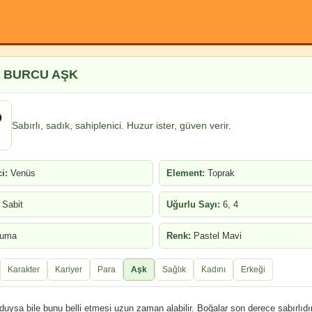
 BURCU AŞK
Sabırlı, sadık, sahiplenici. Huzur ister, güven verir.
i:
Venüs
Element:
Toprak
Sabit
Uğurlu Sayı:
6, 4
uma
Renk:
Pastel Mavi
Karakter
Kariyer
Para
Aşk
Sağlık
Kadını
Erkeği
 duysa bile bunu belli etmesi uzun zaman alabilir. Boğalar son derece sabırlıdı