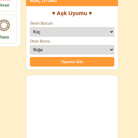
BURÇ UYUMU
Terazi
♥ Aşk Uyumu ♥
Senin Burcun:
Tümü
Onun Burcu: