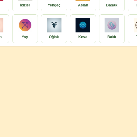
İkizler
Yengeç
Aslan
Başak
p
Yay
Oğlak
Kova
Balık