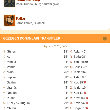
Vedik Kundali burç haritanı çıkar.
Fallar
Tarot, kahve, iskambil
GEZEGEN KONUMLARI TRANSITLER
I
6 Ağustos 2026, 04:53
☉
Güneş
13°
♌
Aslan 46'
☽
Ay
15°
♉
Boğa 08'
☿
Merkür
24°
♋
Yengeç 59'
♀
Venüs
29°
♍
Başak 23'
♂
Mars
26°
♊
İkizler 34'
♃
Jüpiter
8°
♌
Aslan 06'
♄
Satürn
14°
♈
Koç 39'
R
♅
Uranüs
5°
♊
İkizler 10'
♆
Neptün
4°
♈
Koç 11'
R
♇
Plüton
4°
♒
Kova 03'
R
☊
Kuzey Ay Düğümü
29°
♒
Kova 54'
R
⚷
Chiron
0°
♉
Boğa 51'
R