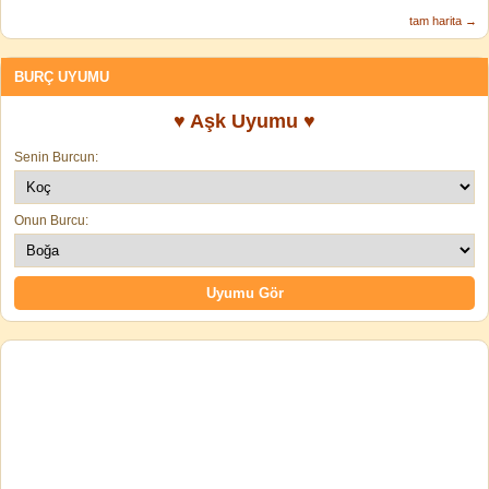
tam harita →
BURÇ UYUMU
♥ Aşk Uyumu ♥
Senin Burcun:
Onun Burcu: