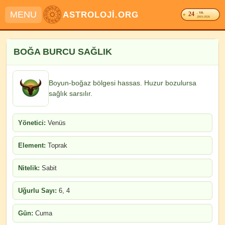
MENU
ASTROLOJİ.ORG
24
. YIL
2003-2026
BOĞA BURCU SAĞLIK
Boyun-boğaz bölgesi hassas. Huzur bozulursa
sağlık sarsılır.
Yönetici:
Venüs
Element:
Toprak
Nitelik:
Sabit
Uğurlu Sayı:
6, 4
Gün:
Cuma