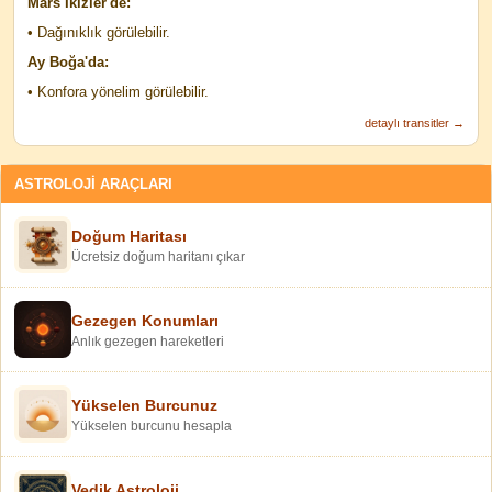
Mars İkizler'de:
• Dağınıklık görülebilir.
Ay Boğa'da:
• Konfora yönelim görülebilir.
detaylı transitler →
ASTROLOJİ ARAÇLARI
Doğum Haritası
Ücretsiz doğum haritanı çıkar
Gezegen Konumları
Anlık gezegen hareketleri
Yükselen Burcunuz
Yükselen burcunu hesapla
Vedik Astroloji