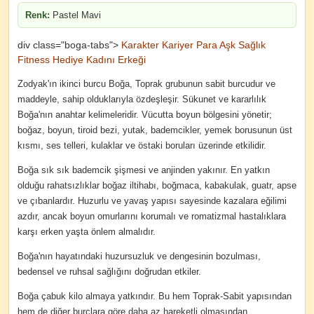
Renk:
Pastel Mavi
div class="boga-tabs">
Karakter
Kariyer
Para
Aşk
Sağlık
Fitness
Hediye
Kadını
Erkeği
Zodyak'ın ikinci burcu Boğa, Toprak grubunun sabit burcudur ve
maddeyle, sahip olduklarıyla özdeşleşir. Sükunet ve kararlılık
Boğa'nın anahtar kelimeleridir. Vücutta boyun bölgesini yönetir;
boğaz, boyun, tiroid bezi, yutak, bademcikler, yemek borusunun üst
kısmı, ses telleri, kulaklar ve östaki boruları üzerinde etkilidir.
Boğa sık sık bademcik şişmesi ve anjinden yakınır. En yatkın
olduğu rahatsızlıklar boğaz iltihabı, boğmaca, kabakulak, guatr, apse
ve çıbanlardır. Huzurlu ve yavaş yapısı sayesinde kazalara eğilimi
azdır, ancak boyun omurlarını korumalı ve romatizmal hastalıklara
karşı erken yaşta önlem almalıdır.
Boğa'nın hayatındaki huzursuzluk ve dengesinin bozulması,
bedensel ve ruhsal sağlığını doğrudan etkiler.
Boğa çabuk kilo almaya yatkındır. Bu hem Toprak-Sabit yapısından
hem de diğer burçlara göre daha az hareketli olmasından