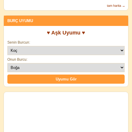
tam harita →
BURÇ UYUMU
♥ Aşk Uyumu ♥
Senin Burcun:
Onun Burcu: