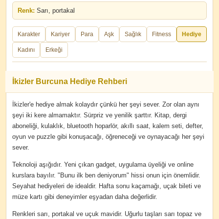
Renk:
Sarı, portakal
Karakter
Kariyer
Para
Aşk
Sağlık
Fitness
Hediye
Kadını
Erkeği
İkizler Burcuna Hediye Rehberi
İkizler'e hediye almak kolaydır çünkü her şeyi sever. Zor olan aynı
şeyi iki kere almamaktır. Sürpriz ve yenilik şarttır. Kitap, dergi
aboneliği, kulaklık, bluetooth hoparlör, akıllı saat, kalem seti, defter,
oyun ve puzzle gibi konuşacağı, öğreneceği ve oynayacağı her şeyi
sever.
Teknoloji aşığıdır. Yeni çıkan gadget, uygulama üyeliği ve online
kurslara bayılır. "Bunu ilk ben deniyorum" hissi onun için önemlidir.
Seyahat hediyeleri de idealdir. Hafta sonu kaçamağı, uçak bileti ve
müze kartı gibi deneyimler eşyadan daha değerlidir.
Renkleri sarı, portakal ve uçuk mavidir. Uğurlu taşları sarı topaz ve