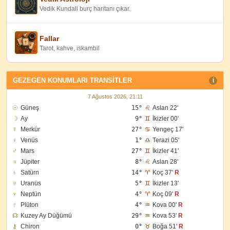
Vedik Kundali burç haritanı çıkar.
Fallar
Tarot, kahve, iskambil
GEZEGEN KONUMLARI TRANSITLER
I
7 Ağustos 2026, 21:11
☉
Güneş
15°
♌
Aslan 22'
☽
Ay
9°
♊
İkizler 00'
☿
Merkür
27°
♋
Yengeç 17'
♀
Venüs
1°
♎
Terazi 05'
♂
Mars
27°
♊
İkizler 41'
♃
Jüpiter
8°
♌
Aslan 28'
♄
Satürn
14°
♈
Koç 37'
R
♅
Uranüs
5°
♊
İkizler 13'
♆
Neptün
4°
♈
Koç 09'
R
♇
Plüton
4°
♒
Kova 00'
R
☊
Kuzey Ay Düğümü
29°
♒
Kova 53'
R
⚷
Chiron
0°
♉
Boğa 51'
R