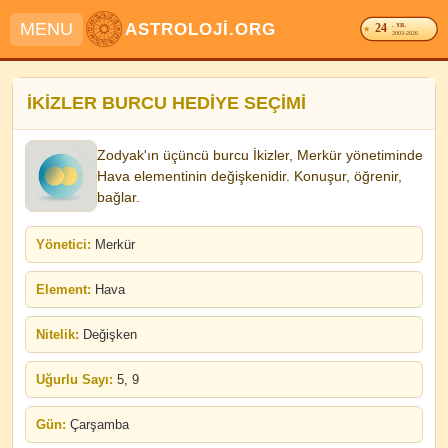
MENU
ASTROLOJİ.ORG
24
. YIL
2003-2026
İKİZLER BURCU HEDİYE SEÇİMİ
Zodyak'ın üçüncü burcu İkizler, Merkür yönetiminde
Hava elementinin değişkenidir. Konuşur, öğrenir,
bağlar.
Yönetici:
Merkür
Element:
Hava
Nitelik:
Değişken
Uğurlu Sayı:
5, 9
Gün:
Çarşamba