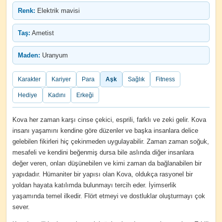
Renk:
Elektrik mavisi
Taş:
Ametist
Maden:
Uranyum
Karakter
Kariyer
Para
Aşk
Sağlık
Fitness
Hediye
Kadını
Erkeği
Kova her zaman karşı cinse çekici, esprili, farklı ve zeki gelir. Kova
insanı yaşamını kendine göre düzenler ve başka insanlara delice
gelebilen fikirleri hiç çekinmeden uygulayabilir. Zaman zaman soğuk,
mesafeli ve kendini beğenmiş dursa bile aslında diğer insanlara
değer veren, onları düşünebilen ve kimi zaman da bağlanabilen bir
yapıdadır. Hümaniter bir yapısı olan Kova, oldukça rasyonel bir
yoldan hayata katılımda bulunmayı tercih eder. İyimserlik
yaşamında temel ilkedir. Flört etmeyi ve dostluklar oluşturmayı çok
sever.