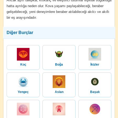
Ancak aşırı talepkar, kıskanç ve eleştirici tutumlar ilişkide soğukluğa
hatta ayrılığa neden olur. Kova yaşamı paylaşabileceği, beraber
gelişebileceği, yeni deneyimlere beraber atılabileceği akılcı ve akıllı
bir eş arayışındadır.
Diğer Burçlar
Koç
Boğa
İkizler
Yengeç
Aslan
Başak