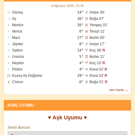
6 Ağustos 2026, 23:35
☉
Güneş
14°
♌
Aslan 30'
☽
Ay
26°
♉
Boğa 07'
☿
Merkür
26°
♋
Yengeç 01'
♀
Venüs
0°
♎
Terazi 11'
♂
Mars
27°
♊
İkizler 05'
♃
Jüpiter
8°
♌
Aslan 17'
♄
Satürn
14°
♈
Koç 38'
R
♅
Uranüs
5°
♊
İkizler 11'
♆
Neptün
4°
♈
Koç 10'
R
♇
Plüton
4°
♒
Kova 02'
R
☊
Kuzey Ay Düğümü
29°
♒
Kova 53'
R
⚷
Chiron
0°
♉
Boğa 51'
R
tam harita →
BURÇ UYUMU
♥ Aşk Uyumu ♥
Senin Burcun: