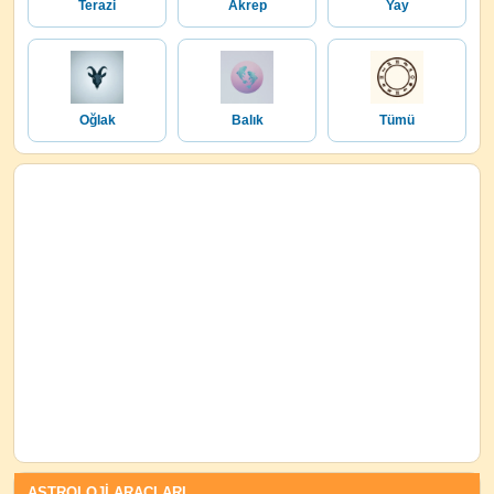
Terazi
Akrep
Yay
Oğlak
Balık
Tümü
ASTROLOJİ ARAÇLARI