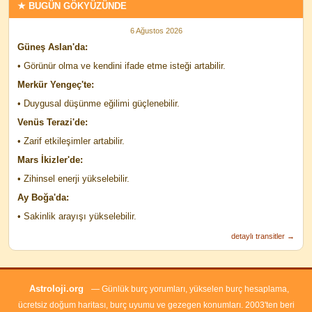
★ BUGÜN GÖKYÜZÜNDE
6 Ağustos 2026
Güneş Aslan'da:
• Görünür olma ve kendini ifade etme isteği artabilir.
Merkür Yengeç'te:
• Duygusal düşünme eğilimi güçlenebilir.
Venüs Terazi'de:
• Zarif etkileşimler artabilir.
Mars İkizler'de:
• Zihinsel enerji yükselebilir.
Ay Boğa'da:
• Sakinlik arayışı yükselebilir.
detaylı transitler →
Astroloji.org
— Günlük burç yorumları, yükselen burç hesaplama,
ücretsiz doğum haritası, burç uyumu ve gezegen konumları. 2003'ten beri