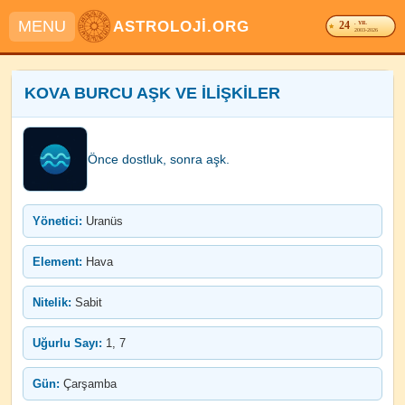
MENU
ASTROLOJİ.ORG
24
. YIL
2003-2026
KOVA BURCU AŞK VE İLİŞKİLER
Önce dostluk, sonra aşk.
Yönetici:
Uranüs
Element:
Hava
Nitelik:
Sabit
Uğurlu Sayı:
1, 7
Gün:
Çarşamba