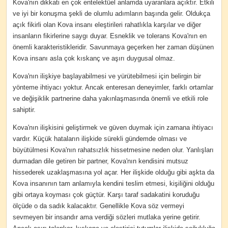
Kova'nın dikkati en çok entelektüel anlamda uyaranlara açıktır. Etkili
ve iyi bir konuşma şekli de olumlu adımların başında gelir. Oldukça
açık fikirli olan Kova insanı eleştirileri rahatlıkla karşılar ve diğer
insanların fikirlerine saygı duyar. Esneklik ve tolerans Kova'nın en
önemli karakteristikleridir. Savunmaya geçerken her zaman düşünen
Kova insanı asla çok kıskanç ve aşırı duygusal olmaz.
Kova'nın ilişkiye başlayabilmesi ve yürütebilmesi için belirgin bir
yönteme ihtiyacı yoktur. Ancak enteresan deneyimler, farklı ortamlar
ve değişiklik partnerine daha yakınlaşmasında önemli ve etkili role
sahiptir.
Kova'nın ilişkisini geliştirmek ve güven duymak için zamana ihtiyacı
vardır. Küçük hataların ilişkide sürekli gündemde olması ve
büyütülmesi Kova'nın rahatsızlık hissetmesine neden olur. Yanlışları
durmadan dile getiren bir partner, Kova'nın kendisini mutsuz
hissederek uzaklaşmasına yol açar. Her ilişkide olduğu gibi aşkta da
Kova insanının tam anlamıyla kendini teslim etmesi, kişiliğini olduğu
gibi ortaya koyması çok güçtür. Karşı taraf sadakatini koruduğu
ölçüde o da sadık kalacaktır. Genellikle Kova söz vermeyi
sevmeyen bir insandır ama verdiği sözleri mutlaka yerine getirir.