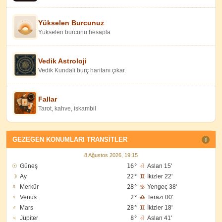
Yükselen Burcunuz
Yükselen burcunu hesapla
Vedik Astroloji
Vedik Kundali burç haritanı çıkar.
Fallar
Tarot, kahve, iskambil
GEZEGEN KONUMLARI TRANSITLER
I
8 Ağustos 2026, 19:15
☉
Güneş
16°
♌
Aslan 15'
☽
Ay
22°
♊
İkizler 22'
☿
Merkür
28°
♋
Yengeç 38'
♀
Venüs
2°
♎
Terazi 00'
♂
Mars
28°
♊
İkizler 18'
♃
Jüpiter
8°
♌
Aslan 41'