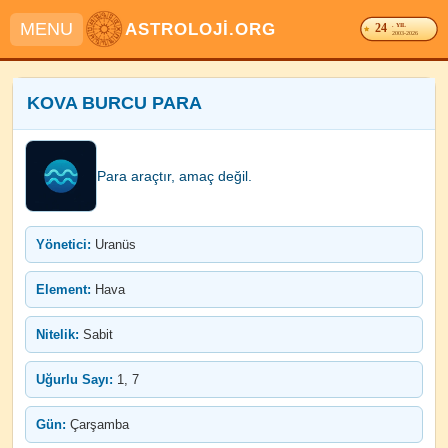
MENU
ASTROLOJİ.ORG
24
. YIL
2003-2026
KOVA BURCU PARA
Para araçtır, amaç değil.
Yönetici:
Uranüs
Element:
Hava
Nitelik:
Sabit
Uğurlu Sayı:
1, 7
Gün:
Çarşamba