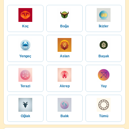
Koç
Boğa
İkizler
Yengeç
Aslan
Başak
Terazi
Akrep
Yay
Oğlak
Balık
Tümü