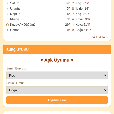
♄
Satürn
14°
♈
Koç 36'
R
♅
Uranüs
5°
♊
İkizler 14'
♆
Neptün
4°
♈
Koç 08'
R
♇
Plüton
3°
♒
Kova 59'
R
☊
Kuzey Ay Düğümü
29°
♒
Kova 51'
R
⚷
Chiron
0°
♉
Boğa 51'
R
tam harita →
BURÇ UYUMU
♥ Aşk Uyumu ♥
Senin Burcun:
Onun Burcu: