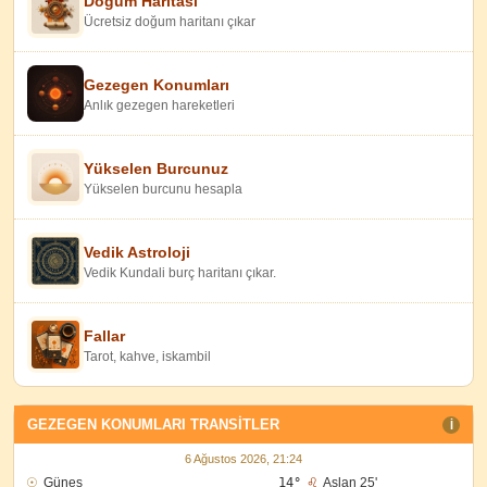
Doğum Haritası
Ücretsiz doğum haritanı çıkar
Gezegen Konumları
Anlık gezegen hareketleri
Yükselen Burcunuz
Yükselen burcunu hesapla
Vedik Astroloji
Vedik Kundali burç haritanı çıkar.
Fallar
Tarot, kahve, iskambil
GEZEGEN KONUMLARI TRANSITLER
I
6 Ağustos 2026, 21:24
☉
Güneş
14°
♌
Aslan 25'