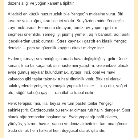
düzensizliği ve yoğun kanama tipiktir.
Ailedeki en küçük huzursuzluk bile Yengeç'in midesine vurur. Biri
kısa bir yolculuğa çıksa bile içi sıkılır. Bu yüzden mide Yengeç'in
zayıf noktasıdır. Fermente olmayan, temiz, ev yapımı gıdalar
seçmesi önemlidir. Yemeği iyi pişmiş yemeli, aşırı baharat, acı, asitli
içeceklerden uzak durmalı. Stres kaynaklı gastrit en klasik Yengeç
derdidir — para ve güvenlik kaygısı direkt mideye iner.
Evden çıkmayı sevmediği için arada hava değişikliği iyi gelir. Deniz
kenarı, kısa bir kaçamak sinir sistemini yatıştırır. Geleneksel olarak
evde gümüş eşyalar bulundurmak, aytaşı, inci, opal ve mavi
kalsedon gibi taşlar takmak ruhsal dinginlik verir. Bitkisel olarak
sulak yerlerde yetişen, yumuşak yapraklı bitkiler — kuş otu, yoğurt
otu, söğüt kabuğu çayı — rahatlatıcı kabul edilir.
Renk terapisi: mor, lila, beyaz ve tüm pastel tonlar Yengeç'i
sakinleştirir. Gardırobunda bu renkler olması ruh halini dengeler. Spor
olarak ağır tempodan hoşlanmaz. Evde yapacağı hafif pilates,
yürüyüş, yüzme, havuz, sauna ve deniz aktiviteleri tam ona göredir.
Suda olmak hem fiziksel hem duygusal olarak şifalıdır.