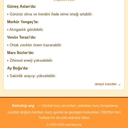
Güneş Aslan'da:
• Görünür olma ve kendini ifade etme isteği artabilir.
Merkür Yengeç'te:
• Alınganlık görülebilir.
Venüs Terazi'de:
• Ortak zevkler önem kazanabilir.
Mars İkizler'de:
• Zihinsel enerji yükselebilir.
Ay Boğa'da:
• Sakinlik arayışı yükselebilir.
detaylı transitler →
Astroloji.org
— Günlük burç yorumları, yükselen burç hesaplama,
ücretsiz doğum haritası, burç uyumu ve gezegen konumları. 2003'ten beri
Türkiye'nin en eski astroloji sitesi.
© 2003-2026 astroloji.org