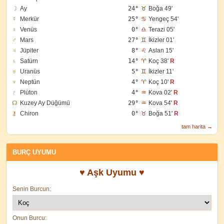
☽
Ay
24°
♉
Boğa 49'
☿
Merkür
25°
♋
Yengeç 54'
♀
Venüs
0°
♎
Terazi 05'
♂
Mars
27°
♊
İkizler 01'
♃
Jüpiter
8°
♌
Aslan 15'
♄
Satürn
14°
♈
Koç 38'
R
♅
Uranüs
5°
♊
İkizler 11'
♆
Neptün
4°
♈
Koç 10'
R
♇
Plüton
4°
♒
Kova 02'
R
☊
Kuzey Ay Düğümü
29°
♒
Kova 54'
R
⚷
Chiron
0°
♉
Boğa 51'
R
tam harita →
BURÇ UYUMU
♥ Aşk Uyumu ♥
Senin Burcun:
Onun Burcu: