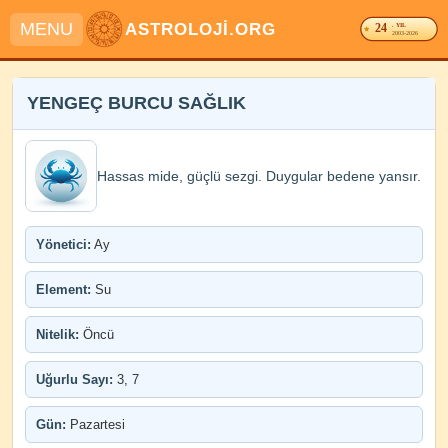
MENU
ASTROLOJİ.ORG
24
. YIL
2003-2026
YENGEÇ BURCU SAĞLIK
Hassas mide, güçlü sezgi. Duygular bedene yansır.
Yönetici:
Ay
Element:
Su
Nitelik:
Öncü
Uğurlu Sayı:
3, 7
Gün:
Pazartesi