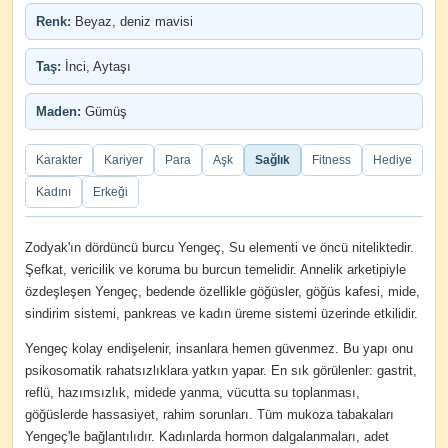
Renk:
Beyaz, deniz mavisi
Taş:
İnci, Aytaşı
Maden:
Gümüş
Karakter
Kariyer
Para
Aşk
Sağlık
Fitness
Hediye
Kadını
Erkeği
Zodyak'ın dördüncü burcu Yengeç, Su elementi ve öncü niteliktedir.
Şefkat, vericilik ve koruma bu burcun temelidir. Annelik arketipiyle
özdeşleşen Yengeç, bedende özellikle göğüsler, göğüs kafesi, mide,
sindirim sistemi, pankreas ve kadın üreme sistemi üzerinde etkilidir.
Yengeç kolay endişelenir, insanlara hemen güvenmez. Bu yapı onu
psikosomatik rahatsızlıklara yatkın yapar. En sık görülenler: gastrit,
reflü, hazımsızlık, midede yanma, vücutta su toplanması,
göğüslerde hassasiyet, rahim sorunları. Tüm mukoza tabakaları
Yengeç'le bağlantılıdır. Kadınlarda hormon dalgalanmaları, adet