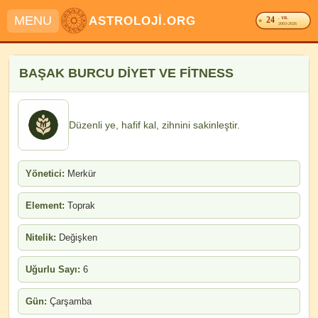
MENU
ASTROLOJİ.ORG
24
. YIL
2003-2026
BAŞAK BURCU DİYET VE FİTNESS
Düzenli ye, hafif kal, zihnini sakinleştir.
Yönetici:
Merkür
Element:
Toprak
Nitelik:
Değişken
Uğurlu Sayı:
6
Gün:
Çarşamba