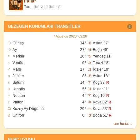
Fallar
Tarot, kahve, iskambil
GEZEGEN KONUMLARI TRANSITLER
I
7 Ağustos 2026, 02:26
☉
Güneş
14°
♌
Aslan 37'
☽
Ay
27°
♉
Boğa 48'
☿
Merkür
26°
♋
Yengeç 11'
♀
Venüs
0°
♎
Terazi 18'
♂
Mars
27°
♊
İkizler 10'
♃
Jüpiter
8°
♌
Aslan 18'
♄
Satürn
14°
♈
Koç 38'
R
♅
Uranüs
5°
♊
İkizler 11'
♆
Neptün
4°
♈
Koç 10'
R
♇
Plüton
4°
♒
Kova 02'
R
☊
Kuzey Ay Düğümü
29°
♒
Kova 53'
R
⚷
Chiron
0°
♉
Boğa 51'
R
tam harita →
BURÇ UYUMU