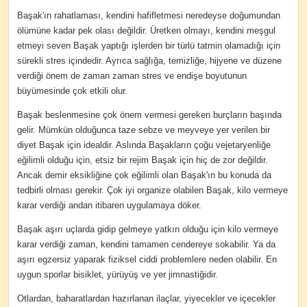
Başak'ın rahatlaması, kendini hafifletmesi neredeyse doğumundan
ölümüne kadar pek olası değildir. Üretken olmayı, kendini meşgul
etmeyi seven Başak yaptığı işlerden bir türlü tatmin olamadığı için
sürekli stres içindedir. Ayrıca sağlığa, temizliğe, hijyene ve düzene
verdiği önem de zaman zaman stres ve endişe boyutunun
büyümesinde çok etkili olur.
Başak beslenmesine çok önem vermesi gereken burçların başında
gelir. Mümkün olduğunca taze sebze ve meyveye yer verilen bir
diyet Başak için idealdir. Aslında Başakların çoğu vejetaryenliğe
eğilimli olduğu için, etsiz bir rejim Başak için hiç de zor değildir.
Ancak demir eksikliğine çok eğilimli olan Başak'ın bu konuda da
tedbirli olması gerekir. Çok iyi organize olabilen Başak, kilo vermeye
karar verdiği andan itibaren uygulamaya döker.
Başak aşırı uçlarda gidip gelmeye yatkın olduğu için kilo vermeye
karar verdiği zaman, kendini tamamen cendereye sokabilir. Ya da
aşırı egzersiz yaparak fiziksel ciddi problemlere neden olabilir. En
uygun sporlar bisiklet, yürüyüş ve yer jimnastiğidir.
Otlardan, baharatlardan hazırlanan ilaçlar, yiyecekler ve içecekler