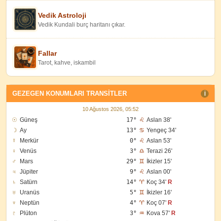
Vedik Astroloji
Vedik Kundali burç haritanı çıkar.
Fallar
Tarot, kahve, iskambil
GEZEGEN KONUMLARI TRANSITLER
I
10 Ağustos 2026, 05:52
☉
Güneş
17°
♌
Aslan 38'
☽
Ay
13°
♋
Yengeç 34'
☿
Merkür
0°
♌
Aslan 53'
♀
Venüs
3°
♎
Terazi 26'
♂
Mars
29°
♊
İkizler 15'
♃
Jüpiter
9°
♌
Aslan 00'
♄
Satürn
14°
♈
Koç 34'
R
♅
Uranüs
5°
♊
İkizler 16'
♆
Neptün
4°
♈
Koç 07'
R
♇
Plüton
3°
♒
Kova 57'
R