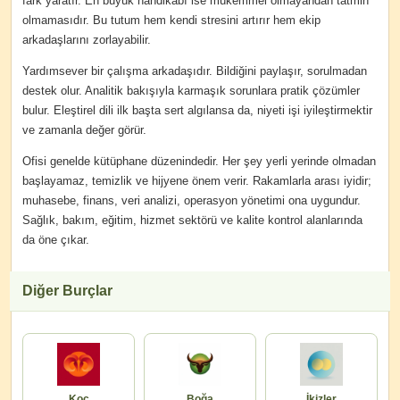
fark yaratır. En büyük handikabı ise mükemmel olmayandan tatmin
olmamasıdır. Bu tutum hem kendi stresini artırır hem ekip
arkadaşlarını zorlayabilir.
Yardımsever bir çalışma arkadaşıdır. Bildiğini paylaşır, sorulmadan
destek olur. Analitik bakışıyla karmaşık sorunlara pratik çözümler
bulur. Eleştirel dili ilk başta sert algılansa da, niyeti işi iyileştirmektir
ve zamanla değer görür.
Ofisi genelde kütüphane düzenindedir. Her şey yerli yerinde olmadan
başlayamaz, temizlik ve hijyene önem verir. Rakamlarla arası iyidir;
muhasebe, finans, veri analizi, operasyon yönetimi ona uygundur.
Sağlık, bakım, eğitim, hizmet sektörü ve kalite kontrol alanlarında
da öne çıkar.
Diğer Burçlar
Koç
Boğa
İkizler