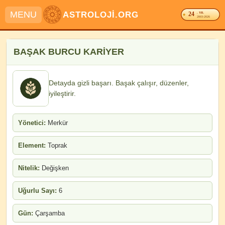
MENU
ASTROLOJİ.ORG
24
. YIL
2003-2026
BAŞAK BURCU KARİYER
Detayda gizli başarı. Başak çalışır, düzenler,
iyileştirir.
Yönetici:
Merkür
Element:
Toprak
Nitelik:
Değişken
Uğurlu Sayı:
6
Gün:
Çarşamba