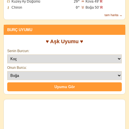
☊
Kuzey Ay Düğümü
29°
♒
Kova 49'
R
⚷
Chiron
0°
♉
Boğa 50'
R
tam harita →
BURÇ UYUMU
♥ Aşk Uyumu ♥
Senin Burcun:
Onun Burcu: