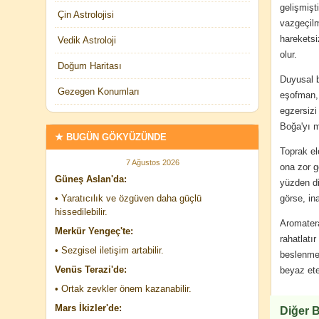
gelişmişt
Çin Astrolojisi
vazgeçilm
hareketsi
Vedik Astroloji
olur.
Doğum Haritası
Duyusal b
Gezegen Konumları
eşofman, 
egzersizi
Boğa'yı m
★ BUGÜN GÖKYÜZÜNDE
Toprak el
7 Ağustos 2026
ona zor 
Güneş Aslan'da:
yüzden di
• Yaratıcılık ve özgüven daha güçlü
görse, in
hissedilebilir.
Aromatera
Merkür Yengeç'te:
rahatlatı
• Sezgisel iletişim artabilir.
beslenme
Venüs Terazi'de:
beyaz ete
• Ortak zevkler önem kazanabilir.
Mars İkizler'de:
Diğer B