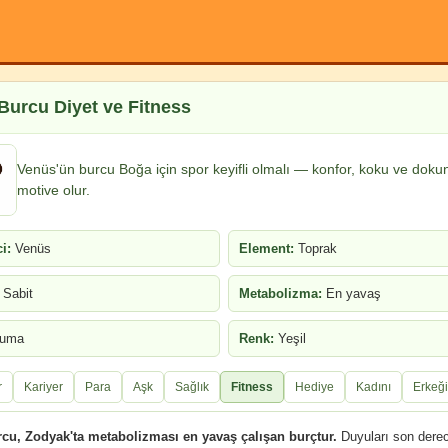
Burcu Diyet ve Fitness
Venüs'ün burcu Boğa için spor keyifli olmalı — konfor, koku ve doku
motive olur.
i:
Venüs
Element:
Toprak
Sabit
Metabolizma:
En yavaş
uma
Renk:
Yeşil
r
Kariyer
Para
Aşk
Sağlık
Fitness
Hediye
Kadını
Erkeği
cu, Zodyak'ta metabolizması en yavaş çalışan burçtur.
Duyuları son dere