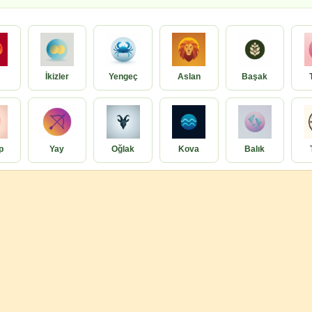
İkizler
Yengeç
Aslan
Başak
p
Yay
Oğlak
Kova
Balık