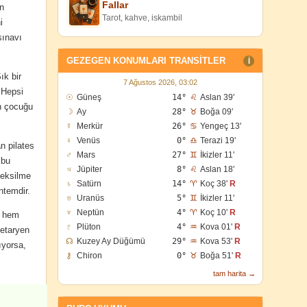
Fallar
in
Tarot, kahve, iskambil
i
sınavı
GEZEGEN KONUMLARI TRANSITLER
I
ık bir
7 Ağustos 2026, 03:02
 Hepsi
☉
Güneş
14°
♌
Aslan 39'
ün çocuğu
☽
Ay
28°
♉
Boğa 09'
☿
Merkür
26°
♋
Yengeç 13'
♀
Venüs
0°
♎
Terazi 19'
n pilates
♂
Mars
27°
♊
İkizler 11'
 bu
♃
Jüpiter
8°
♌
Aslan 18'
 eksilme
♄
Satürn
14°
♈
Koç 38'
R
ntemdir.
♅
Uranüs
5°
♊
İkizler 11'
♆
Neptün
4°
♈
Koç 10'
R
ı hem
♇
Plüton
4°
♒
Kova 01'
R
jetaryen
☊
Kuzey Ay Düğümü
29°
♒
Kova 53'
R
ıyorsa,
⚷
Chiron
0°
♉
Boğa 51'
R
tam harita →