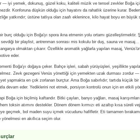
ir — iyi yemek, dokunuş, güzel koku, kaliteli müzik ve tensel zevkler Boğa iç
ezdir. Konforuna düşkün olduğu için hayatını da rahatlık üzerine kurar. Beden
zliğe yatkındır; üstüne tatlıya olan zaafı eklenince, kilo hayat boyu en büyük 
ir burç olduğu için Boğa'yı spora ikna etmenin yolu ortamı güzelleştirmektir. Ş
sevdiği bir playlist, antrenman sonrası mis kokulu bir duş, sauna ve masaj...
 angarya olmaktan çıkarır. Özellikle aromatik yağlarla yapılan masaj, Venüs'
otive eder.
ementi Boğa'yı doğaya çeker. Bahçe işleri, sabah yürüyüşleri, yeşillikte yapıla
gelmez. Zevk gezegeni Venüs yönettiği için yemekten uzak durması zordur —
yet yapmakta en çok zorlanan burçtur. Ama Boğa sabırlıdır; tartıda küçük bir
atla devam eder. Yediklerini not etmek, porsiyon kontrolü onun için en etkili yö
pi Boğa için biçilmiş kaftandır. Bitki çayları, banyo yağları, masaj karışımlar
r hem toksin atımını destekler. Dönem dönem kırmızı eti azaltıp kısa süreli ve
ye geçmek, bol maden suyu içmek vücudunu hafifletir. Eti tamamen bırakam
 yönelmesi en akıllıca seçim olur.
urçlar