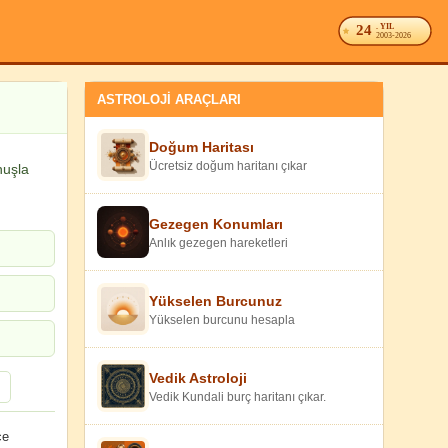
24
. YIL
2003-2026
ASTROLOJİ ARAÇLARI
Doğum Haritası
Ücretsiz doğum haritanı çıkar
nuşla
Gezegen Konumları
Anlık gezegen hareketleri
Yükselen Burcunuz
Yükselen burcunu hesapla
Vedik Astroloji
Vedik Kundali burç haritanı çıkar.
ce