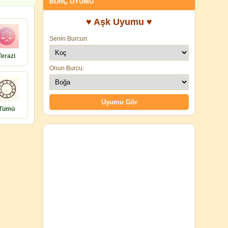
BURÇ UYUMU
♥ Aşk Uyumu ♥
Senin Burcun:
Terazi
Onun Burcu:
Tümü