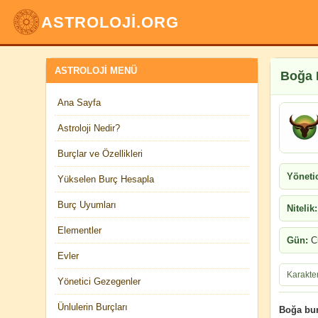
ASTROLOJİ.ORG
ASTROLOJI MENÜ
Boğa 
Ana Sayfa
Astroloji Nedir?
Burçlar ve Özellikleri
Yönetic
Yükselen Burç Hesapla
Burç Uyumları
Nitelik:
Elementler
Gün:
C
Evler
Karakte
Yönetici Gezegenler
Ünlulerin Burçları
Boğa bur