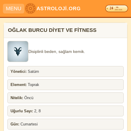
MENU
ASTROLOJİ.ORG
24
. YIL
2003-2026
OĞLAK BURCU DİYET VE FİTNESS
Disiplinli beden, sağlam kemik.
Yönetici:
Satürn
Element:
Toprak
Nitelik:
Öncü
Uğurlu Sayı:
2, 8
Gün:
Cumartesi