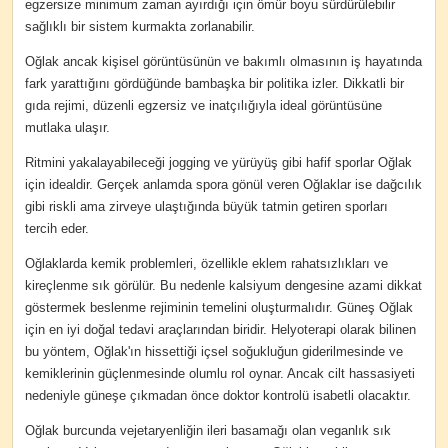
egzersize minimum zaman ayırdığı için ömür boyu sürdürülebilir
sağlıklı bir sistem kurmakta zorlanabilir.
Oğlak ancak kişisel görüntüsünün ve bakımlı olmasının iş hayatında
fark yarattığını gördüğünde bambaşka bir politika izler. Dikkatli bir
gıda rejimi, düzenli egzersiz ve inatçılığıyla ideal görüntüsüne
mutlaka ulaşır.
Ritmini yakalayabileceği jogging ve yürüyüş gibi hafif sporlar Oğlak
için idealdir. Gerçek anlamda spora gönül veren Oğlaklar ise dağcılık
gibi riskli ama zirveye ulaştığında büyük tatmin getiren sporları
tercih eder.
Oğlaklarda kemik problemleri, özellikle eklem rahatsızlıkları ve
kireçlenme sık görülür. Bu nedenle kalsiyum dengesine azami dikkat
göstermek beslenme rejiminin temelini oluşturmalıdır. Güneş Oğlak
için en iyi doğal tedavi araçlarından biridir. Helyoterapi olarak bilinen
bu yöntem, Oğlak'ın hissettiği içsel soğukluğun giderilmesinde ve
kemiklerinin güçlenmesinde olumlu rol oynar. Ancak cilt hassasiyeti
nedeniyle güneşe çıkmadan önce doktor kontrolü isabetli olacaktır.
Oğlak burcunda vejetaryenliğin ileri basamağı olan veganlık sık