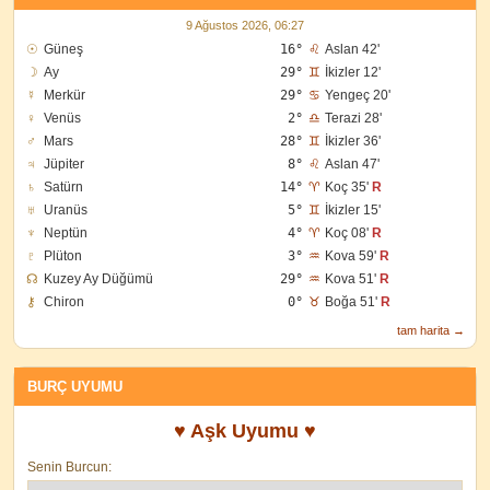
9 Ağustos 2026, 06:27
☉
Güneş
16°
♌
Aslan 42'
☽
Ay
29°
♊
İkizler 12'
☿
Merkür
29°
♋
Yengeç 20'
♀
Venüs
2°
♎
Terazi 28'
♂
Mars
28°
♊
İkizler 36'
♃
Jüpiter
8°
♌
Aslan 47'
♄
Satürn
14°
♈
Koç 35'
R
♅
Uranüs
5°
♊
İkizler 15'
♆
Neptün
4°
♈
Koç 08'
R
♇
Plüton
3°
♒
Kova 59'
R
☊
Kuzey Ay Düğümü
29°
♒
Kova 51'
R
⚷
Chiron
0°
♉
Boğa 51'
R
tam harita →
BURÇ UYUMU
♥ Aşk Uyumu ♥
Senin Burcun: