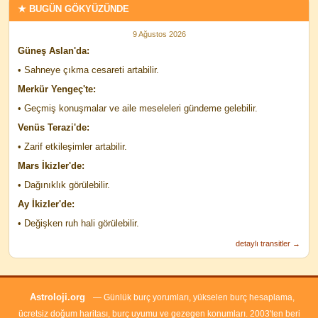
★ BUGÜN GÖKYÜZÜNDE
9 Ağustos 2026
Güneş Aslan'da:
• Sahneye çıkma cesareti artabilir.
Merkür Yengeç'te:
• Geçmiş konuşmalar ve aile meseleleri gündeme gelebilir.
Venüs Terazi'de:
• Zarif etkileşimler artabilir.
Mars İkizler'de:
• Dağınıklık görülebilir.
Ay İkizler'de:
• Değişken ruh hali görülebilir.
detaylı transitler →
Astroloji.org
— Günlük burç yorumları, yükselen burç hesaplama,
ücretsiz doğum haritası, burç uyumu ve gezegen konumları. 2003'ten beri