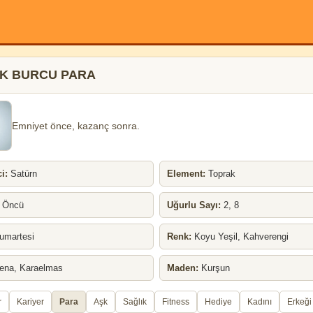
K BURCU PARA
Emniyet önce, kazanç sonra.
i:
Satürn
Element:
Toprak
Öncü
Uğurlu Sayı:
2, 8
martesi
Renk:
Koyu Yeşil, Kahverengi
ena, Karaelmas
Maden:
Kurşun
r
Kariyer
Para
Aşk
Sağlık
Fitness
Hediye
Kadını
Erkeği