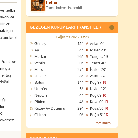
Fallar
Tarot, kahve, iskambil
ve tedbir
zasyon ve
rir ve
GEZEGEN KONUMLARI TRANSITLER
I
mak için
geleneksel
7 Ağustos 2026, 13:28
☉
Güneş
15°
♌
Aslan 04'
☽
Ay
4°
♊
İkizler 23'
☿
Merkür
26°
♋
Yengeç 49'
 Pratik ve
♀
Venüs
0°
♎
Terazi 46'
enmeye
♂
Mars
27°
♊
İkizler 28'
mel taşı
♃
Jüpiter
8°
♌
Aslan 24'
doğal
♄
Satürn
14°
♈
Koç 37'
R
♅
Uranüs
5°
♊
İkizler 12'
♆
Neptün
4°
♈
Koç 09'
R
tiği
♇
Plüton
4°
♒
Kova 01'
R
ilen
☊
Kuzey Ay Düğümü
29°
♒
Kova 53'
R
ki
⚷
Chiron
0°
♉
Boğa 51'
R
vşeyemez.
tam harita →