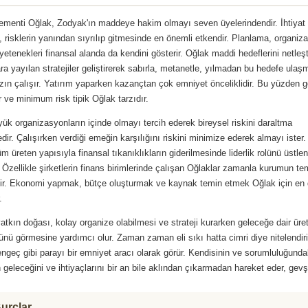
ementi Oğlak, Zodyak'ın maddeye hakim olmayı seven üyelerindendir. İhtiyat 
ri, risklerin yanından sıyrılıp gitmesinde en önemli etkendir. Planlama, organi
etenekleri finansal alanda da kendini gösterir. Oğlak maddi hedeflerini netleşti
ara yayılan stratejiler geliştirerek sabırla, metanetle, yılmadan bu hedefe ulaş
ın çalışır. Yatırım yaparken kazançtan çok emniyet önceliklidir. Bu yüzden 
 ve minimum risk tipik Oğlak tarzıdır.
ük organizasyonların içinde olmayı tercih ederek bireysel riskini daraltma
edir. Çalışırken verdiği emeğin karşılığını riskini minimize ederek almayı ister.
üm üreten yapısıyla finansal tıkanıklıkların giderilmesinde liderlik rolünü üstl
. Özellikle şirketlerin finans birimlerinde çalışan Oğlaklar zamanla kurumun te
lir. Ekonomi yapmak, bütçe oluşturmak ve kaynak temin etmek Oğlak için en 
.
atkın doğası, kolay organize olabilmesi ve strateji kurarken geleceğe dair üret
önünü görmesine yardımcı olur. Zaman zaman eli sıkı hatta cimri diye nitelendir
ngeç gibi parayı bir emniyet aracı olarak görür. Kendisinin ve sorumluluğunda
n geleceğini ve ihtiyaçlarını bir an bile aklından çıkarmadan hareket eder, ge
urçlar