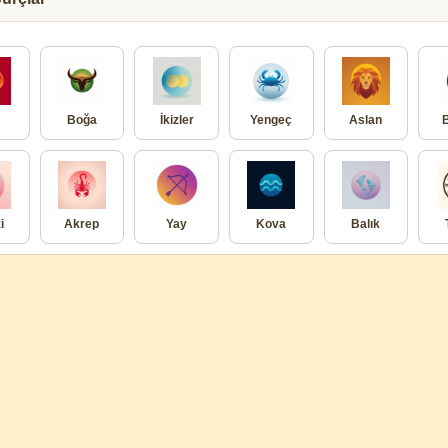
Boğa
İkizler
Yengeç
Aslan
i
Akrep
Yay
Kova
Balık