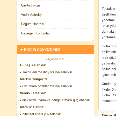
Çin Astrolojisi
Toprak el
özellikle
Vedik Astroloji
yönetme y
Doğum Haritası
uzun yıll
durmaksız
Gezegen Konumları
yöntemler
Oğlak büy
★ BUGÜN GÖKYÜZÜNDE
eğilimind
hızlı çöz
7 Ağustos 2026
yatkındır
Güneş Aslan'da:
haline ge
• Takdir edilme ihtiyacı yükselebilir.
işlevlerdir
Merkür Yengeç'te:
Üretime y
• Hatıralara odaklanma yükselebilir.
fikirler 
Venüs Terazi'de:
Oğlak, Ye
• Ilişkilerde uyum ve denge arayışı güçlenebilir.
insanları
Mars İkizler'de:
• Zihinsel enerji yükselebilir.
Diğer B