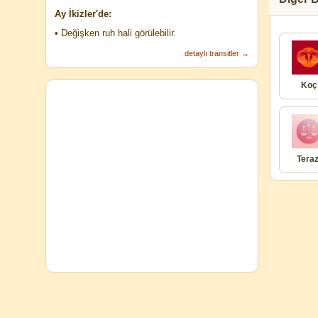
Ay İkizler'de:
• Değişken ruh hali görülebilir.
detaylı transitler →
Koç
Teraz