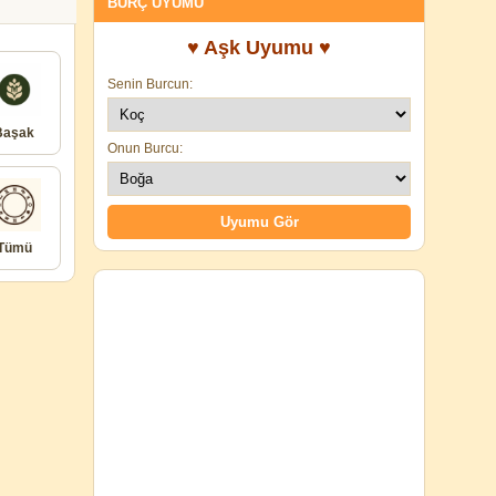
BURÇ UYUMU
♥ Aşk Uyumu ♥
Senin Burcun:
Başak
Onun Burcu:
Tümü