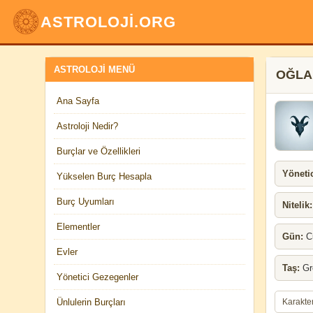
ASTROLOJİ.ORG
ASTROLOJI MENÜ
OĞLA
Ana Sayfa
Astroloji Nedir?
Burçlar ve Özellikleri
Yönetic
Yükselen Burç Hesapla
Burç Uyumları
Nitelik:
Elementler
Gün:
Cu
Evler
Taş:
Gr
Yönetici Gezegenler
Ünlulerin Burçları
Karakte