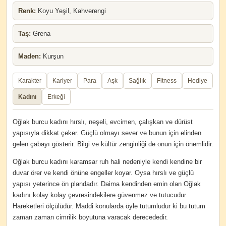
Renk:
Koyu Yeşil, Kahverengi
Taş:
Grena
Maden:
Kurşun
Karakter
Kariyer
Para
Aşk
Sağlık
Fitness
Hediye
Kadını
Erkeği
Oğlak burcu kadını hırslı, neşeli, evcimen, çalışkan ve dürüst
yapısıyla dikkat çeker. Güçlü olmayı sever ve bunun için elinden
gelen çabayı gösterir. Bilgi ve kültür zenginliği de onun için önemlidir.
Oğlak burcu kadını karamsar ruh hali nedeniyle kendi kendine bir
duvar örer ve kendi önüne engeller koyar. Oysa hırslı ve güçlü
yapısı yeterince ön plandadır. Daima kendinden emin olan Oğlak
kadını kolay kolay çevresindekilere güvenmez ve tutucudur.
Hareketleri ölçülüdür. Maddi konularda öyle tutumludur ki bu tutum
zaman zaman cimrilik boyutuna varacak derecededir.