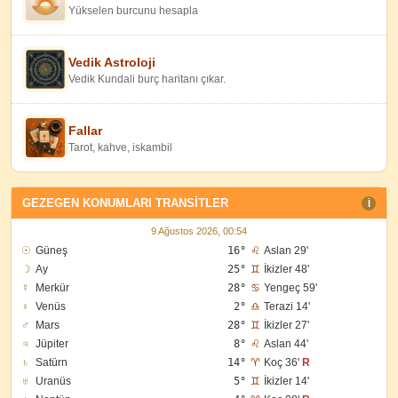
Yükselen burcunu hesapla
Vedik Astroloji
Vedik Kundali burç haritanı çıkar.
Fallar
Tarot, kahve, iskambil
GEZEGEN KONUMLARI TRANSITLER
I
9 Ağustos 2026, 00:54
☉
Güneş
16°
♌
Aslan 29'
☽
Ay
25°
♊
İkizler 48'
☿
Merkür
28°
♋
Yengeç 59'
♀
Venüs
2°
♎
Terazi 14'
♂
Mars
28°
♊
İkizler 27'
♃
Jüpiter
8°
♌
Aslan 44'
♄
Satürn
14°
♈
Koç 36'
R
♅
Uranüs
5°
♊
İkizler 14'