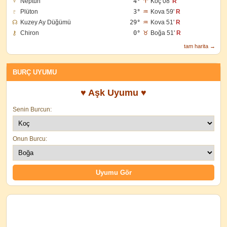
♆
Neptün
4°
♈
Koç 08'
R
♇
Plüton
3°
♒
Kova 59'
R
☊
Kuzey Ay Düğümü
29°
♒
Kova 51'
R
⚷
Chiron
0°
♉
Boğa 51'
R
tam harita →
BURÇ UYUMU
♥ Aşk Uyumu ♥
Senin Burcun:
Onun Burcu: