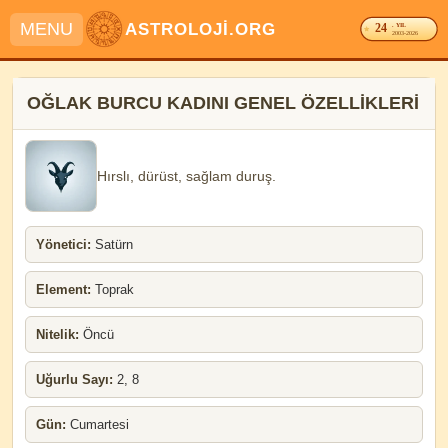
MENU
ASTROLOJİ.ORG
24
. YIL
2003-2026
OĞLAK BURCU KADINI GENEL ÖZELLİKLERİ
Hırslı, dürüst, sağlam duruş.
Yönetici:
Satürn
Element:
Toprak
Nitelik:
Öncü
Uğurlu Sayı:
2, 8
Gün:
Cumartesi