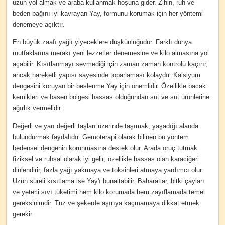
uzun yol almak ve araba kullanmak hoşuna gider. Zihin, ruh ve
beden bağını iyi kavrayan Yay, formunu korumak için her yöntemi
denemeye açıktır.
En büyük zaafı yağlı yiyeceklere düşkünlüğüdür. Farklı dünya
mutfaklarına merakı yeni lezzetler denemesine ve kilo almasına yol
açabilir. Kısıtlanmayı sevmediği için zaman zaman kontrolü kaçırır,
ancak hareketli yapısı sayesinde toparlaması kolaydır. Kalsiyum
dengesini koruyan bir beslenme Yay için önemlidir. Özellikle bacak
kemikleri ve basen bölgesi hassas olduğundan süt ve süt ürünlerine
ağırlık vermelidir.
Değerli ve yarı değerli taşları üzerinde taşımak, yaşadığı alanda
bulundurmak faydalıdır. Gemoterapi olarak bilinen bu yöntem
bedensel dengenin korunmasına destek olur. Arada oruç tutmak
fiziksel ve ruhsal olarak iyi gelir; özellikle hassas olan karaciğeri
dinlendirir, fazla yağı yakmaya ve toksinleri atmaya yardımcı olur.
Uzun süreli kısıtlama ise Yay'ı bunaltabilir. Baharatlar, bitki çayları
ve yeterli sıvı tüketimi hem kilo korumada hem zayıflamada temel
gereksinimdir. Tuz ve şekerde aşırıya kaçmamaya dikkat etmek
gerekir.