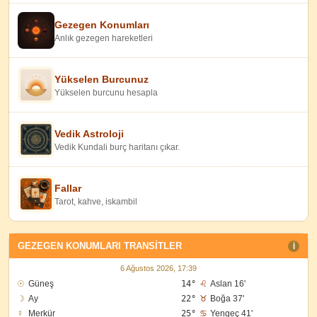
Gezegen Konumları
Anlık gezegen hareketleri
Yükselen Burcunuz
Yükselen burcunu hesapla
Vedik Astroloji
Vedik Kundali burç haritanı çıkar.
Fallar
Tarot, kahve, iskambil
GEZEGEN KONUMLARI TRANSITLER
I
6 Ağustos 2026, 17:39
☉
Güneş
14°
♌
Aslan 16'
☽
Ay
22°
♉
Boğa 37'
☿
Merkür
25°
♋
Yengeç 41'