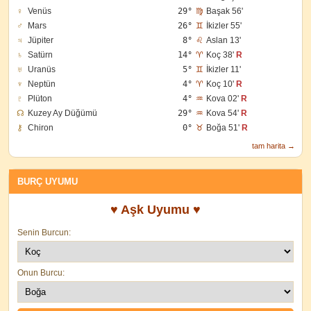
♀
Venüs
29°
♍
Başak 56'
♂
Mars
26°
♊
İkizler 55'
♃
Jüpiter
8°
♌
Aslan 13'
♄
Satürn
14°
♈
Koç 38'
R
♅
Uranüs
5°
♊
İkizler 11'
♆
Neptün
4°
♈
Koç 10'
R
♇
Plüton
4°
♒
Kova 02'
R
☊
Kuzey Ay Düğümü
29°
♒
Kova 54'
R
⚷
Chiron
0°
♉
Boğa 51'
R
tam harita →
BURÇ UYUMU
♥ Aşk Uyumu ♥
Senin Burcun:
Onun Burcu: