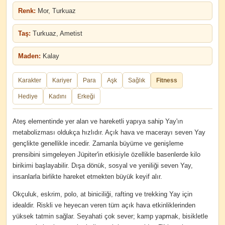
Renk:
Mor, Turkuaz
Taş:
Turkuaz, Ametist
Maden:
Kalay
Karakter
Kariyer
Para
Aşk
Sağlık
Fitness
Hediye
Kadını
Erkeği
Ateş elementinde yer alan ve hareketli yapıya sahip Yay'ın
metabolizması oldukça hızlıdır. Açık hava ve macerayı seven Yay
gençlikte genellikle incedir. Zamanla büyüme ve genişleme
prensibini simgeleyen Jüpiter'in etkisiyle özellikle basenlerde kilo
birikimi başlayabilir. Dışa dönük, sosyal ve yeniliği seven Yay,
insanlarla birlikte hareket etmekten büyük keyif alır.
Okçuluk, eskrim, polo, at biniciliği, rafting ve trekking Yay için
idealdir. Riskli ve heyecan veren tüm açık hava etkinliklerinden
yüksek tatmin sağlar. Seyahati çok sever; kamp yapmak, bisikletle