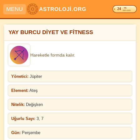
MENU
ASTROLOJİ.ORG
24
. YIL
2003-2026
YAY BURCU DİYET VE FİTNESS
Hareketle formda kalır.
Yönetici:
Jüpiter
Element:
Ateş
Nitelik:
Değişken
Uğurlu Sayı:
3, 7
Gün:
Perşembe