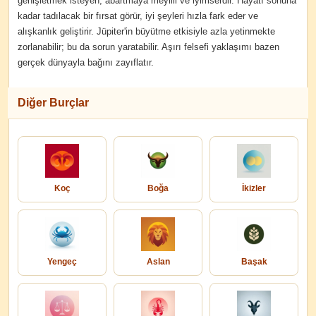
genişletmek isteyen, abartmaya meyilli ve iyimserdir. Hayatı sonuna
kadar tadılacak bir fırsat görür, iyi şeyleri hızla fark eder ve
alışkanlık geliştirir. Jüpiter'in büyütme etkisiyle azla yetinmekte
zorlanabilir; bu da sorun yaratabilir. Aşırı felsefi yaklaşımı bazen
gerçek dünyayla bağını zayıflatır.
Diğer Burçlar
Koç
Boğa
İkizler
Yengeç
Aslan
Başak