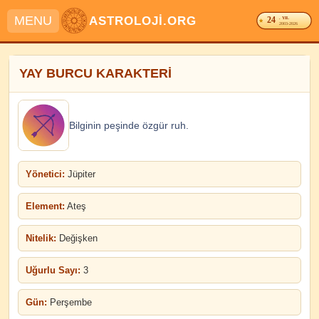
MENU
ASTROLOJİ.ORG
24
. YIL
2003-2026
YAY BURCU KARAKTERİ
Bilginin peşinde özgür ruh.
Yönetici:
Jüpiter
Element:
Ateş
Nitelik:
Değişken
Uğurlu Sayı:
3
Gün:
Perşembe