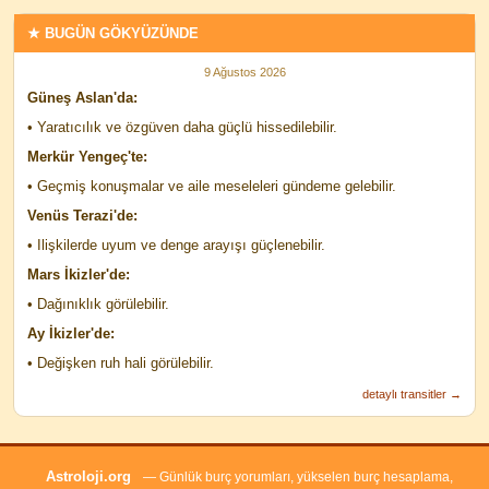
★ BUGÜN GÖKYÜZÜNDE
9 Ağustos 2026
Güneş Aslan'da:
• Yaratıcılık ve özgüven daha güçlü hissedilebilir.
Merkür Yengeç'te:
• Geçmiş konuşmalar ve aile meseleleri gündeme gelebilir.
Venüs Terazi'de:
• Ilişkilerde uyum ve denge arayışı güçlenebilir.
Mars İkizler'de:
• Dağınıklık görülebilir.
Ay İkizler'de:
• Değişken ruh hali görülebilir.
detaylı transitler →
Astroloji.org
— Günlük burç yorumları, yükselen burç hesaplama,