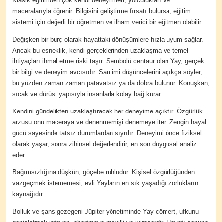
Klasik eğitimden çok kendi deneyimleri, yolculukları ve
maceralarıyla öğrenir. Bilgisini geliştirme fırsatı bulursa, eğitim
sistemi için değerli bir öğretmen ve ilham verici bir eğitmen olabilir.
Değişken bir burç olarak hayattaki dönüşümlere hızla uyum sağlar.
Ancak bu esneklik, kendi gerçeklerinden uzaklaşma ve temel
ihtiyaçları ihmal etme riski taşır. Sembolü centaur olan Yay, gerçek
bir bilgi ve deneyim avcısıdır. Samimi düşüncelerini açıkça söyler;
bu yüzden zaman zaman patavatsız ya da dobra bulunur. Konuşkan,
sıcak ve dürüst yapısıyla insanlarla kolay bağ kurar.
Kendini gündelikten uzaklaştıracak her deneyime açıktır. Özgürlük
arzusu onu maceraya ve denenmemişi denemeye iter. Zengin hayal
gücü sayesinde tatsız durumlardan sıyrılır. Deneyimi önce fiziksel
olarak yaşar, sonra zihinsel değerlendirir, en son duygusal analiz
eder.
Bağımsızlığına düşkün, göçebe ruhludur. Kişisel özgürlüğünden
vazgeçmek istememesi, evli Yayların en sık yaşadığı zorlukların
kaynağıdır.
Bolluk ve şans gezegeni Jüpiter yönetiminde Yay cömert, ufkunu