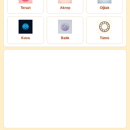
Terazi
Akrep
Oğlak
Kova
Balık
Tümü