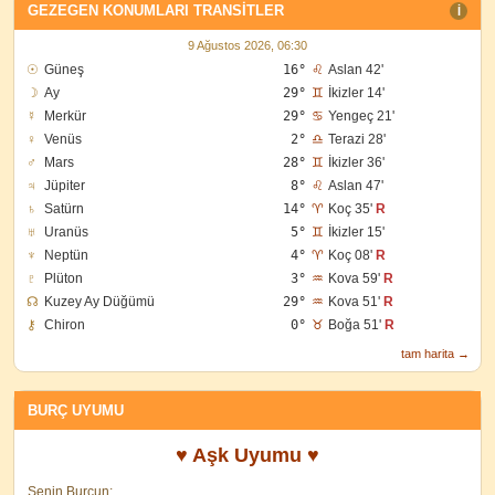
GEZEGEN KONUMLARI TRANSITLER
I
9 Ağustos 2026, 06:30
☉
Güneş
16°
♌
Aslan 42'
☽
Ay
29°
♊
İkizler 14'
☿
Merkür
29°
♋
Yengeç 21'
♀
Venüs
2°
♎
Terazi 28'
♂
Mars
28°
♊
İkizler 36'
♃
Jüpiter
8°
♌
Aslan 47'
♄
Satürn
14°
♈
Koç 35'
R
♅
Uranüs
5°
♊
İkizler 15'
♆
Neptün
4°
♈
Koç 08'
R
♇
Plüton
3°
♒
Kova 59'
R
☊
Kuzey Ay Düğümü
29°
♒
Kova 51'
R
⚷
Chiron
0°
♉
Boğa 51'
R
tam harita →
BURÇ UYUMU
♥ Aşk Uyumu ♥
Senin Burcun: