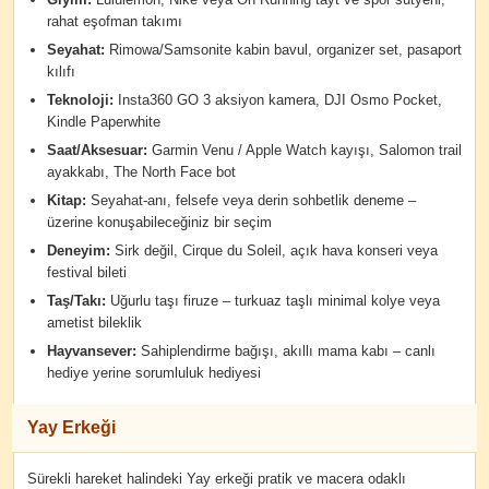
rahat eşofman takımı
Seyahat:
Rimowa/Samsonite kabin bavul, organizer set, pasaport
kılıfı
Teknoloji:
Insta360 GO 3 aksiyon kamera, DJI Osmo Pocket,
Kindle Paperwhite
Saat/Aksesuar:
Garmin Venu / Apple Watch kayışı, Salomon trail
ayakkabı, The North Face bot
Kitap:
Seyahat-anı, felsefe veya derin sohbetlik deneme –
üzerine konuşabileceğiniz bir seçim
Deneyim:
Sirk değil, Cirque du Soleil, açık hava konseri veya
festival bileti
Taş/Takı:
Uğurlu taşı firuze – turkuaz taşlı minimal kolye veya
ametist bileklik
Hayvansever:
Sahiplendirme bağışı, akıllı mama kabı – canlı
hediye yerine sorumluluk hediyesi
Yay Erkeği
Sürekli hareket halindeki Yay erkeği pratik ve macera odaklı