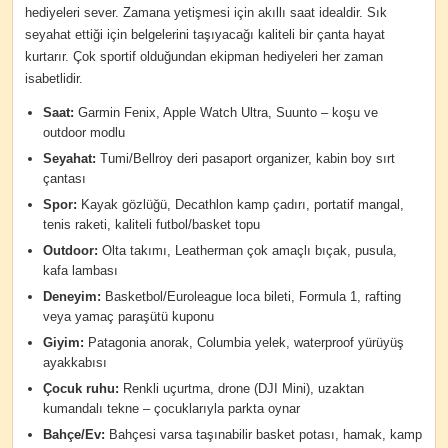
hediyeleri sever. Zamana yetişmesi için akıllı saat idealdir. Sık
seyahat ettiği için belgelerini taşıyacağı kaliteli bir çanta hayat
kurtarır. Çok sportif olduğundan ekipman hediyeleri her zaman
isabetlidir.
Saat:
Garmin Fenix, Apple Watch Ultra, Suunto – koşu ve
outdoor modlu
Seyahat:
Tumi/Bellroy deri pasaport organizer, kabin boy sırt
çantası
Spor:
Kayak gözlüğü, Decathlon kamp çadırı, portatif mangal,
tenis raketi, kaliteli futbol/basket topu
Outdoor:
Olta takımı, Leatherman çok amaçlı bıçak, pusula,
kafa lambası
Deneyim:
Basketbol/Euroleague loca bileti, Formula 1, rafting
veya yamaç paraşütü kuponu
Giyim:
Patagonia anorak, Columbia yelek, waterproof yürüyüş
ayakkabısı
Çocuk ruhu:
Renkli uçurtma, drone (DJI Mini), uzaktan
kumandalı tekne – çocuklarıyla parkta oynar
Bahçe/Ev:
Bahçesi varsa taşınabilir basket potası, hamak, kamp