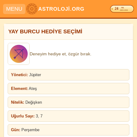
MENU
ASTROLOJİ.ORG
24
. YIL
2003-2026
YAY BURCU HEDİYE SEÇİMİ
Deneyim hediye et, özgür bırak.
Yönetici:
Jüpiter
Element:
Ateş
Nitelik:
Değişken
Uğurlu Sayı:
3, 7
Gün:
Perşembe