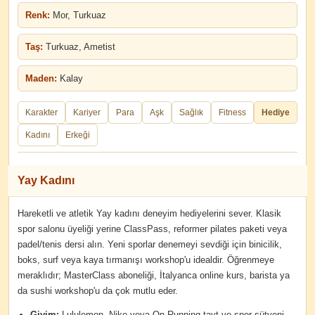
Renk:
Mor, Turkuaz
Taş:
Turkuaz, Ametist
Maden:
Kalay
Karakter
Kariyer
Para
Aşk
Sağlık
Fitness
Hediye
Kadını
Erkeği
Yay Kadını
Hareketli ve atletik Yay kadını deneyim hediyelerini sever. Klasik
spor salonu üyeliği yerine ClassPass, reformer pilates paketi veya
padel/tenis dersi alın. Yeni sporlar denemeyi sevdiği için binicilik,
boks, surf veya kaya tırmanışı workshop'u idealdir. Öğrenmeye
meraklıdır; MasterClass aboneliği, İtalyanca online kurs, barista ya
da sushi workshop'u da çok mutlu eder.
Giyim:
Lululemon, Nike veya On Running tayt ve spor sütyeni,