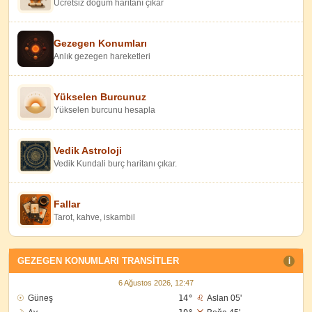
Ücretsiz doğum haritanı çıkar
Gezegen Konumları
Anlık gezegen hareketleri
Yükselen Burcunuz
Yükselen burcunu hesapla
Vedik Astroloji
Vedik Kundali burç haritanı çıkar.
Fallar
Tarot, kahve, iskambil
GEZEGEN KONUMLARI TRANSITLER
I
6 Ağustos 2026, 12:47
☉
Güneş
14°
♌
Aslan 05'