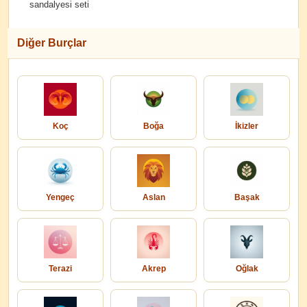
sandalyesi seti
Diğer Burçlar
Koç
Boğa
İkizler
Yengeç
Aslan
Başak
Terazi
Akrep
Oğlak