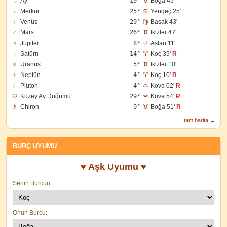
☽
Ay
19°
♉
Boğa 45'
☿
Merkür
25°
♋
Yengeç 25'
♀
Venüs
29°
♍
Başak 43'
♂
Mars
26°
♊
İkizler 47'
♃
Jüpiter
8°
♌
Aslan 11'
♄
Satürn
14°
♈
Koç 39'
R
♅
Uranüs
5°
♊
İkizler 10'
♆
Neptün
4°
♈
Koç 10'
R
♇
Plüton
4°
♒
Kova 02'
R
☊
Kuzey Ay Düğümü
29°
♒
Kova 54'
R
⚷
Chiron
0°
♉
Boğa 51'
R
tam harita →
BURÇ UYUMU
♥ Aşk Uyumu ♥
Senin Burcun:
Onun Burcu: