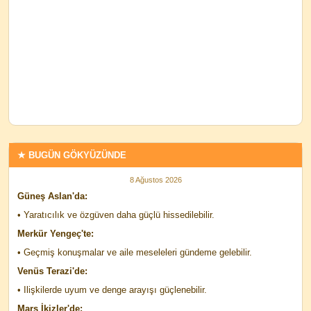
★ BUGÜN GÖKYÜZÜNDE
8 Ağustos 2026
Güneş Aslan'da:
• Yaratıcılık ve özgüven daha güçlü hissedilebilir.
Merkür Yengeç'te:
• Geçmiş konuşmalar ve aile meseleleri gündeme gelebilir.
Venüs Terazi'de:
• Ilişkilerde uyum ve denge arayışı güçlenebilir.
Mars İkizler'de: