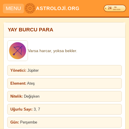
MENU
ASTROLOJİ.ORG
24
. YIL
2003-2026
YAY BURCU PARA
Varsa harcar, yoksa bekler.
Yönetici:
Jüpiter
Element:
Ateş
Nitelik:
Değişken
Uğurlu Sayı:
3, 7
Gün:
Perşembe