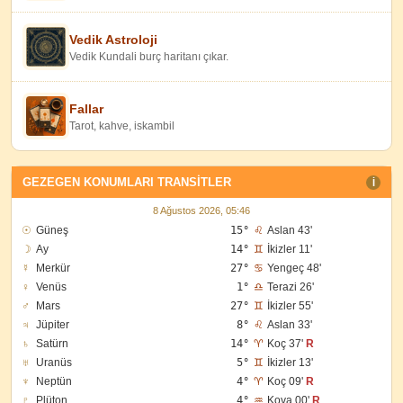
Vedik Astroloji
Vedik Kundali burç haritanı çıkar.
Fallar
Tarot, kahve, iskambil
GEZEGEN KONUMLARI TRANSITLER
I
8 Ağustos 2026, 05:46
☉
Güneş
15°
♌
Aslan 43'
☽
Ay
14°
♊
İkizler 11'
☿
Merkür
27°
♋
Yengeç 48'
♀
Venüs
1°
♎
Terazi 26'
♂
Mars
27°
♊
İkizler 55'
♃
Jüpiter
8°
♌
Aslan 33'
♄
Satürn
14°
♈
Koç 37'
R
♅
Uranüs
5°
♊
İkizler 13'
♆
Neptün
4°
♈
Koç 09'
R
♇
Plüton
4°
♒
Kova 00'
R