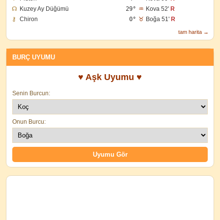
☊
Kuzey Ay Düğümü
29°
♒
Kova 52'
R
⚷
Chiron
0°
♉
Boğa 51'
R
tam harita →
BURÇ UYUMU
♥ Aşk Uyumu ♥
Senin Burcun:
Onun Burcu: