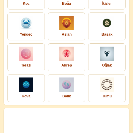
Koç
Boğa
İkizler
Yengeç
Aslan
Başak
Terazi
Akrep
Oğlak
Kova
Balık
Tümü