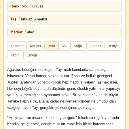
Renk:
Mor, Turkuaz
Taş:
Turkuaz, Ametist
Maden:
Kalay
Karakter
Kariyer
Para
Aşk
Sağlık
Fitness
Hediye
Kadını
Erkeği
Ağustos böceğine benzeyen Yay, mali konularda da oldukça
iyimserdir. Varsa harcar, yoksa oturur. Şans ve bolluk gezegeni
Jüpiter tarafından yönetildiği için hep maddi sınırlarını aşmak ister.
Her şeyi büyük boyutlarda düşünür, geniş ölçekli yatırımlar yapmayı
ve büyük meblağlarla oynamayı sever. Bu yüzden riskleri de büyür.
Tehlike kapıya dayanana kadar ne iyimserliğinden ne umudundan
vazgeçmeyen Yay, gerçekle yüzleştiğinde şok yaşar.
"En iyi yatırım insanın kendine yaptığıdır" felsefesine çok yatkındır.
Kendini geliştirmek, donanımını artırmak için hiçbir harcamadan